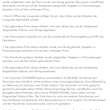
wurde aufgehoben oder der Preis wurde vom Verlag gesenkt. Die jeweils zutreffende
Alternative wird Ihnen auf der Artikelseite dargestellt. Angaben zu Preissenkungen
beziehen sich auf den vorherigen Preis.
Durch Öffnen der Leseprobe willigen Sie ein, dass Daten an den Anbieter der
3
Leseprobe übermittelt werden.
Der gebundene Preis dieses Artikels wird nach Ablauf des auf der Artikelseite
4
dargestellten Datums vom Verlag angehoben.
Der Preisvergleich bezieht sich auf die unverbindliche Preisempfehlung (UVP) des
5
Herstellers.
Der gebundene Preis dieses Artikels wurde vom Verlag gesenkt. Angaben zu
6
Preissenkungen beziehen sich auf den vorherigen Preis.
Die Preisbindung dieses Artikels wurde aufgehoben. Angaben zu Preissenkungen
7
beziehen sich auf den letzten gebundenen Preis.
Der gebundene Preis dieses Artikels wird nach Ablauf des auf der Artikelseite
8
dargestellten Datums vom Verlag angehoben.
Ihr Gutschein SOMMER13 gilt bis einschließlich 10.08.2026. Sie können den
12
Gutschein ausschließlich online einlösen unter www.hugendubel.de. Keine Bestellung
zur Abholung mit Zahlung in der Filiale möglich. Der Gutschein ist nicht gültig für
gesetzlich preisgebundene Artikel (deutschsprachige Bücher und eBooks) sowie für
preisgebundene Kalender, tolino shine (4016621130466), tolino select und das
Hugendubel Hörbuch Abo. Der Gutschein ist nicht mit anderen Gutscheinen und
Geschenkkarten kombinierbar. Eine Barauszahlung ist nicht möglich. Ein Weiterverkauf
und der Handel des Gutscheincodes sind nicht gestattet.