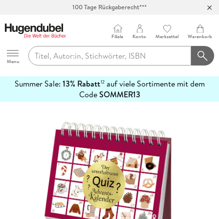
100 Tage Rückgaberecht***
Abholung in über 100 Filialen
Filiale
Konto
Merkzettel
Warenkorb
Hugendubel
Menu
Summer Sale:
13% Rabatt
auf viele Sortimente mit dem
12
mehr
Code
SOMMER13
erfahren