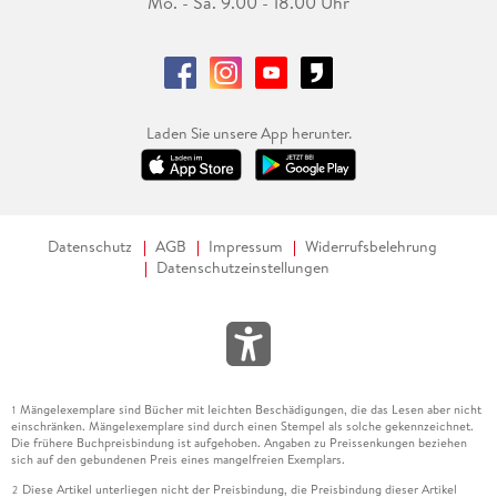
Mo. - Sa. 9.00 - 18.00 Uhr
Laden Sie unsere App herunter.
Datenschutz
AGB
Impressum
Widerrufsbelehrung
Datenschutzeinstellungen
Mängelexemplare sind Bücher mit leichten Beschädigungen, die das Lesen aber nicht
1
einschränken. Mängelexemplare sind durch einen Stempel als solche gekennzeichnet.
Die frühere Buchpreisbindung ist aufgehoben. Angaben zu Preissenkungen beziehen
sich auf den gebundenen Preis eines mangelfreien Exemplars.
Diese Artikel unterliegen nicht der Preisbindung, die Preisbindung dieser Artikel
2