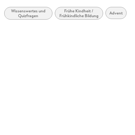
durchgehend farbig, mit zahlreichen Illustrationen
Wissenswertes und
Frühe Kindheit /
Gewicht
Advent
Quizfragen
Frühkindliche Bildung
168 g
Größe (L/B/H)
166/164/13 mm
Sonstiges
Spiralbindung
GTIN
9783746266282
Herstelleradresse
St. Benno Verlag GmbH, Stammerstraße 9-11, 04159 Leipzig,
info@st-benno.de