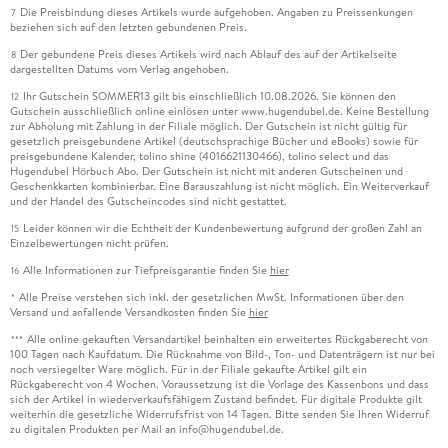
Die Preisbindung dieses Artikels wurde aufgehoben. Angaben zu Preissenkungen
7
beziehen sich auf den letzten gebundenen Preis.
Der gebundene Preis dieses Artikels wird nach Ablauf des auf der Artikelseite
8
dargestellten Datums vom Verlag angehoben.
Ihr Gutschein SOMMER13 gilt bis einschließlich 10.08.2026. Sie können den
12
Gutschein ausschließlich online einlösen unter www.hugendubel.de. Keine Bestellung
zur Abholung mit Zahlung in der Filiale möglich. Der Gutschein ist nicht gültig für
gesetzlich preisgebundene Artikel (deutschsprachige Bücher und eBooks) sowie für
preisgebundene Kalender, tolino shine (4016621130466), tolino select und das
Hugendubel Hörbuch Abo. Der Gutschein ist nicht mit anderen Gutscheinen und
Geschenkkarten kombinierbar. Eine Barauszahlung ist nicht möglich. Ein Weiterverkauf
und der Handel des Gutscheincodes sind nicht gestattet.
Leider können wir die Echtheit der Kundenbewertung aufgrund der großen Zahl an
15
Einzelbewertungen nicht prüfen.
Alle Informationen zur Tiefpreisgarantie finden Sie
hier
16
Alle Preise verstehen sich inkl. der gesetzlichen MwSt. Informationen über den
*
Versand und anfallende Versandkosten finden Sie
hier
Alle online gekauften Versandartikel beinhalten ein erweitertes Rückgaberecht von
***
100 Tagen nach Kaufdatum. Die Rücknahme von Bild-, Ton- und Datenträgern ist nur bei
noch versiegelter Ware möglich. Für in der Filiale gekaufte Artikel gilt ein
Rückgaberecht von 4 Wochen. Voraussetzung ist die Vorlage des Kassenbons und dass
sich der Artikel in wiederverkaufsfähigem Zustand befindet. Für digitale Produkte gilt
weiterhin die gesetzliche Widerrufsfrist von 14 Tagen. Bitte senden Sie Ihren Widerruf
zu digitalen Produkten per Mail an info@hugendubel.de.