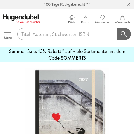
Abholung in über 100 Filialen
Filiale
Konto
Merkzettel
Warenkorb
Hugendubel
Menu
Summer Sale:
13% Rabatt
auf viele Sortimente mit dem
12
mehr
Code
SOMMER13
erfahren