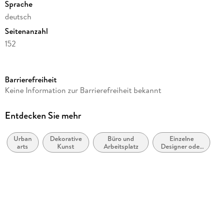
Sprache
deutsch
Seitenanzahl
152
Verlag/Hersteller
Heye
Barrierefreiheit
Produktart
Keine Information zur Barrierefreiheit bekannt
Kalender
Gewicht
Entdecken Sie mehr
428 g
Urban
Dekorative
Büro und
Einzelne
Größe (L/B/H)
arts
Kunst
Arbeitsplatz
Designer oder
214/148/18 mm
Designgruppen
GTIN
9783756418695
Herstelleradresse
Athesia Kalenderverlag GmbH, Ottobrunner Str. 41, 82008
Unterhaching, produktsicherheit@athesia-verlag.de