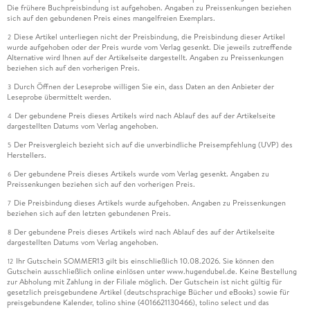
Die frühere Buchpreisbindung ist aufgehoben. Angaben zu Preissenkungen beziehen
sich auf den gebundenen Preis eines mangelfreien Exemplars.
Diese Artikel unterliegen nicht der Preisbindung, die Preisbindung dieser Artikel
2
wurde aufgehoben oder der Preis wurde vom Verlag gesenkt. Die jeweils zutreffende
Alternative wird Ihnen auf der Artikelseite dargestellt. Angaben zu Preissenkungen
beziehen sich auf den vorherigen Preis.
Durch Öffnen der Leseprobe willigen Sie ein, dass Daten an den Anbieter der
3
Leseprobe übermittelt werden.
Der gebundene Preis dieses Artikels wird nach Ablauf des auf der Artikelseite
4
dargestellten Datums vom Verlag angehoben.
Der Preisvergleich bezieht sich auf die unverbindliche Preisempfehlung (UVP) des
5
Herstellers.
Der gebundene Preis dieses Artikels wurde vom Verlag gesenkt. Angaben zu
6
Preissenkungen beziehen sich auf den vorherigen Preis.
Die Preisbindung dieses Artikels wurde aufgehoben. Angaben zu Preissenkungen
7
beziehen sich auf den letzten gebundenen Preis.
Der gebundene Preis dieses Artikels wird nach Ablauf des auf der Artikelseite
8
dargestellten Datums vom Verlag angehoben.
Ihr Gutschein SOMMER13 gilt bis einschließlich 10.08.2026. Sie können den
12
Gutschein ausschließlich online einlösen unter www.hugendubel.de. Keine Bestellung
zur Abholung mit Zahlung in der Filiale möglich. Der Gutschein ist nicht gültig für
gesetzlich preisgebundene Artikel (deutschsprachige Bücher und eBooks) sowie für
preisgebundene Kalender, tolino shine (4016621130466), tolino select und das