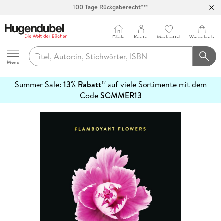
100 Tage Rückgaberecht***
Abholung in über 100 Filialen
Filiale
Konto
Merkzettel
Warenkorb
Hugendubel
Menu
Summer Sale:
13% Rabatt
auf viele Sortimente mit dem
12
mehr
Code
SOMMER13
erfahren