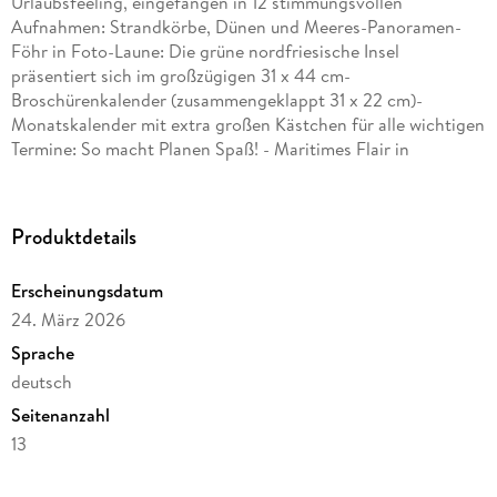
Urlaubsfeeling, eingefangen in 12 stimmungsvollen
Aufnahmen: Strandkörbe, Dünen und Meeres-Panoramen-
Föhr in Foto-Laune: Die grüne nordfriesische Insel
präsentiert sich im großzügigen 31 x 44 cm-
Broschürenkalender (zusammengeklappt 31 x 22 cm)-
Monatskalender mit extra großen Kästchen für alle wichtigen
Termine: So macht Planen Spaß! - Maritimes Flair in
erstklassiger Farb-Qualität: die Kalender von Eiland im
Athesia Kalenderverlag
Produktdetails
Erscheinungsdatum
24. März 2026
Sprache
deutsch
Seitenanzahl
13
Herausgegeben von