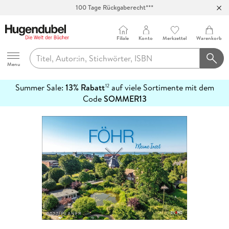
100 Tage Rückgaberecht***
Abholung in über 100 Filialen
Filiale
Konto
Merkzettel
Warenkorb
Hugendubel
Menu
Summer Sale:
13% Rabatt
auf viele Sortimente mit dem
12
mehr
Code
SOMMER13
erfahren