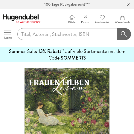
100 Tage Rückgaberecht***
Abholung in über 100 Filialen
Filiale
Konto
Merkzettel
Warenkorb
Hugendubel
Menu
Summer Sale:
13% Rabatt
auf viele Sortimente mit dem
12
mehr
Code
SOMMER13
erfahren