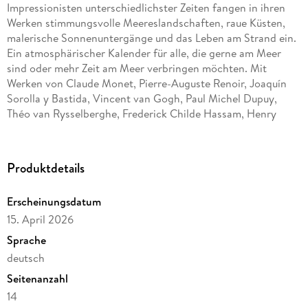
Impressionisten unterschiedlichster Zeiten fangen in ihren
Werken stimmungsvolle Meereslandschaften, raue Küsten,
malerische Sonnenuntergänge und das Leben am Strand ein.
Ein atmosphärischer Kalender für alle, die gerne am Meer
sind oder mehr Zeit am Meer verbringen möchten. Mit
Werken von Claude Monet, Pierre-Auguste Renoir, Joaquín
Sorolla y Bastida, Vincent van Gogh, Paul Michel Dupuy,
Théo van Rysselberghe, Frederick Childe Hassam, Henry
Moret u. a.
Produkthighlights
Produktdetails
Kunstkalender groß im Hochformat
Erscheinungsdatum
Hervorragende Druckqualität bis ins Detail
15. April 2026
Neutrales Kalendarium für alle Länder
Sprache
FSC zertifiziertes Papier aus verantwortungsvollen Quellen
deutsch
Schickes randabfallendes Design für einen wertigen
Seitenanzahl
Anblick Ihres Wandkalenders
14