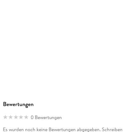
GTIN
9783819303395
Herstelleradresse
Korsch, Landsberger Str. 77, 82205 Gilching, info@korsch-
verlag.de
Bewertungen
0 Bewertungen
Es wurden noch keine Bewertungen abgegeben. Schreiben