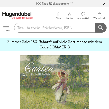
100 Tage Rückgaberecht***
Abholung in über 100 Filialen
Filiale
Konto
Merkzettel
Warenkorb
Hugendubel
Menu
Summer Sale:
13% Rabatt
auf viele Sortimente mit dem
12
mehr
Code
SOMMER13
erfahren