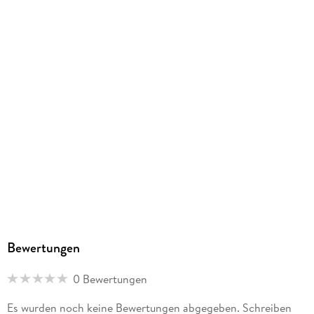
GTIN
9783819303371
Herstelleradresse
Korsch, Landsberger Str. 77, 82205 Gilching, info@korsch-
verlag.de
Bewertungen
0 Bewertungen
Es wurden noch keine Bewertungen abgegeben. Schreiben