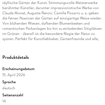
idyllische Gärten der Kunst. Stimmungsvolle Meisterwerke
berühmter Künstler, darunter impressionistische Werke von
Claude Monet, Auguste Renoir, Camille Pissarro u. a. geben
die feinen Nuancen der Gärten auf einzigartige Weise wieder.
Von blühenden Wiesen, duftenden Blumenbeeten und
romantischen Parkanlagen bis hin zu einladenden Sitzplätzen
im Grünen - überall ist die besondere Magie der Natur zu
spüren. Perfekt für Kunstliebhaber, Gartenfreunde und alle,
die Natur lieben.
Produkthighlights
Produktdetails
Kunstkalender groß im Hochformat
Erscheinungsdatum
Hervorragende Druckqualität bis ins Detail
15. April 2026
Neutrales Kalendarium für alle Länder
Sprache
FSC zertifiziertes Papier aus verantwortungsvollen Quellen
deutsch
Seitenanzahl
Korsch Wandkalender
14