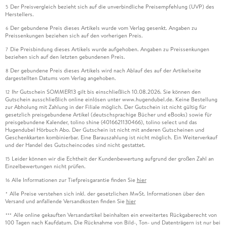
Der Preisvergleich bezieht sich auf die unverbindliche Preisempfehlung (UVP) des
5
Herstellers.
Der gebundene Preis dieses Artikels wurde vom Verlag gesenkt. Angaben zu
6
Preissenkungen beziehen sich auf den vorherigen Preis.
Die Preisbindung dieses Artikels wurde aufgehoben. Angaben zu Preissenkungen
7
beziehen sich auf den letzten gebundenen Preis.
Der gebundene Preis dieses Artikels wird nach Ablauf des auf der Artikelseite
8
dargestellten Datums vom Verlag angehoben.
Ihr Gutschein SOMMER13 gilt bis einschließlich 10.08.2026. Sie können den
12
Gutschein ausschließlich online einlösen unter www.hugendubel.de. Keine Bestellung
zur Abholung mit Zahlung in der Filiale möglich. Der Gutschein ist nicht gültig für
gesetzlich preisgebundene Artikel (deutschsprachige Bücher und eBooks) sowie für
preisgebundene Kalender, tolino shine (4016621130466), tolino select und das
Hugendubel Hörbuch Abo. Der Gutschein ist nicht mit anderen Gutscheinen und
Geschenkkarten kombinierbar. Eine Barauszahlung ist nicht möglich. Ein Weiterverkauf
und der Handel des Gutscheincodes sind nicht gestattet.
Leider können wir die Echtheit der Kundenbewertung aufgrund der großen Zahl an
15
Einzelbewertungen nicht prüfen.
Alle Informationen zur Tiefpreisgarantie finden Sie
hier
16
Alle Preise verstehen sich inkl. der gesetzlichen MwSt. Informationen über den
*
Versand und anfallende Versandkosten finden Sie
hier
Alle online gekauften Versandartikel beinhalten ein erweitertes Rückgaberecht von
***
100 Tagen nach Kaufdatum. Die Rücknahme von Bild-, Ton- und Datenträgern ist nur bei