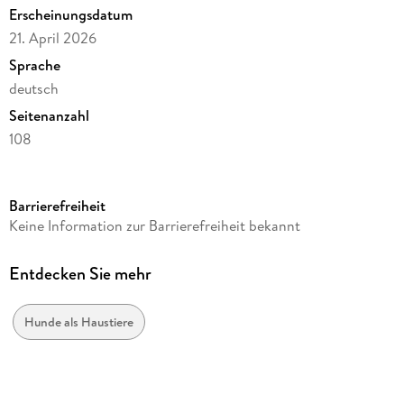
Erscheinungsdatum
21. April 2026
Sprache
deutsch
Seitenanzahl
108
Verlag/Hersteller
Harenberg
Barrierefreiheit
Produktart
Keine Information zur Barrierefreiheit bekannt
Kalender
Gewicht
Entdecken Sie mehr
738 g
Größe (L/B/H)
Hunde als Haustiere
365/255/12 mm
Sonstiges
Spiralbindung