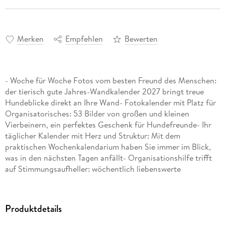
Merken
Empfehlen
Bewerten
- Woche für Woche Fotos vom besten Freund des Menschen:
der tierisch gute Jahres-Wandkalender 2027 bringt treue
Hundeblicke direkt an Ihre Wand- Fotokalender mit Platz für
Organisatorisches: 53 Bilder von großen und kleinen
Vierbeinern, ein perfektes Geschenk für Hundefreunde- Ihr
täglicher Kalender mit Herz und Struktur: Mit dem
praktischen Wochenkalendarium haben Sie immer im Blick,
was in den nächsten Tagen anfällt- Organisationshilfe trifft
auf Stimmungsaufheller: wöchentlich liebenswerte
Hundefotos kombiniert mit Zitaten in einem Terminkalender
im Format 25 x 35, 5 cm für die Wand- Praktische
Terminplanung trifft auf Tierfotografie: die Wochenplaner
Produktdetails
von Harenberg im Athesia Kalenderverlag