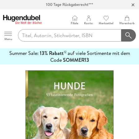
100 Tage Rückgaberecht***
Abholung in über 100 Filialen
Filiale
Konto
Merkzettel
Warenkorb
Hugendubel
Menu
Summer Sale:
13% Rabatt
auf viele Sortimente mit dem
12
mehr
Code
SOMMER13
erfahren