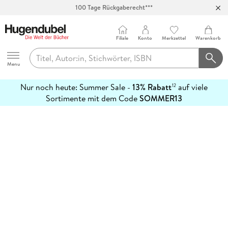
100 Tage Rückgaberecht***
Abholung in über 100 Filialen
Filiale
Konto
Merkzettel
Warenkorb
Hugendubel
Menu
Nur noch heute: Summer Sale -
13% Rabatt
auf viele
12
mehr
Sortimente mit dem Code
SOMMER13
erfahren