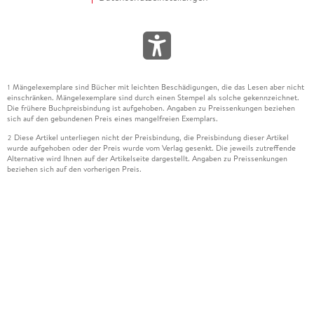
Mängelexemplare sind Bücher mit leichten Beschädigungen, die das Lesen aber nicht
1
einschränken. Mängelexemplare sind durch einen Stempel als solche gekennzeichnet.
Die frühere Buchpreisbindung ist aufgehoben. Angaben zu Preissenkungen beziehen
sich auf den gebundenen Preis eines mangelfreien Exemplars.
Diese Artikel unterliegen nicht der Preisbindung, die Preisbindung dieser Artikel
2
wurde aufgehoben oder der Preis wurde vom Verlag gesenkt. Die jeweils zutreffende
Alternative wird Ihnen auf der Artikelseite dargestellt. Angaben zu Preissenkungen
beziehen sich auf den vorherigen Preis.
Durch Öffnen der Leseprobe willigen Sie ein, dass Daten an den Anbieter der
3
Leseprobe übermittelt werden.
Der gebundene Preis dieses Artikels wird nach Ablauf des auf der Artikelseite
4
dargestellten Datums vom Verlag angehoben.
Der Preisvergleich bezieht sich auf die unverbindliche Preisempfehlung (UVP) des
5
Herstellers.
Der gebundene Preis dieses Artikels wurde vom Verlag gesenkt. Angaben zu
6
Preissenkungen beziehen sich auf den vorherigen Preis.
Die Preisbindung dieses Artikels wurde aufgehoben. Angaben zu Preissenkungen
7