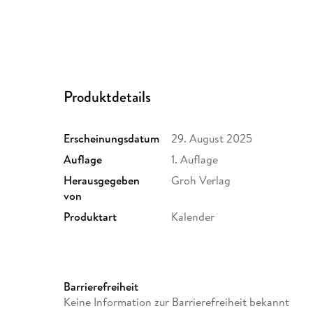
Produktdetails
Erscheinungsdatum
29. August 2025
Auflage
1. Auflage
Herausgegeben
Groh Verlag
von
Produktart
Kalender
Gewicht
52 g
Sonstiges
Schachtel
Barrierefreiheit
Herstelleradresse
Verlagsgruppe Droemer Kna
Keine Information zur Barrierefreiheit bekannt
Straße 346, 80687 München