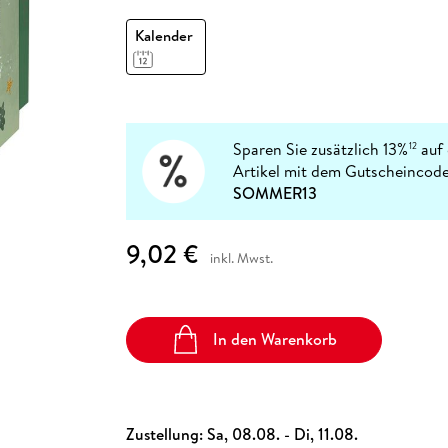
Fremdsprachige Bücher
n Lernhilfen
 Jugendbücher
eiber
Hörbuch Downloads im Bundle
cher
 Vergleich
 Puzzlezubehör
Lernen
New Adult
STABILO
Kalender
Taschenbücher
hilfen
hriller
 Backen
er
lender
Ratgeber
op
hriller
Romance
Sachbücher
precher:innen
Sparen Sie zusätzlich 13%
auf 
12
Science Fiction
Artikel mit dem Gutscheincode
Fremdsprachige Bücher
SOMMER13
9,02 €
inkl. Mwst.
In den Warenkorb
Zustellung:
Sa, 08.08. - Di, 11.08.