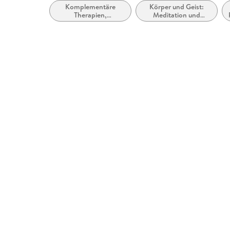
Komplementäre
Körper und Geist:
Therapien,
Meditation und
Heilverfahren und
Visualisierung
Gesundheit