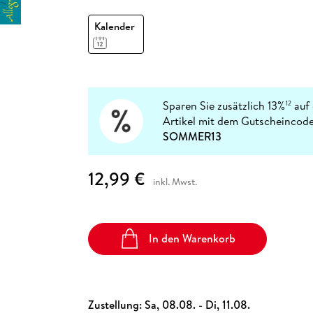
Fremdsprachige Bücher
n Lernhilfen
 Jugendbücher
eiber
Hörbuch Downloads im Bundle
cher
 Vergleich
 Puzzlezubehör
Lernen
New Adult
STABILO
Taschenbücher
Kalender
hilfen
hriller
 Backen
er
lender
Ratgeber
op
hriller
Romance
Sachbücher
precher:innen
Science Fiction
Sparen Sie zusätzlich 13%
auf 
12
Artikel mit dem Gutscheincode
Fremdsprachige Bücher
SOMMER13
12,99 €
inkl. Mwst.
In den Warenkorb
Zustellung:
Sa, 08.08. - Di, 11.08.