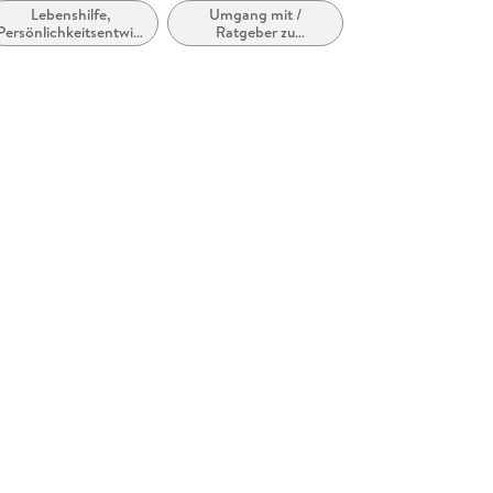
Lebenshilfe,
Umgang mit /
Persönlichkeitsentwicklung
Ratgeber zu
und praktische Tipps
persönlichen, sozialen
und gesundheitlichen
Themen