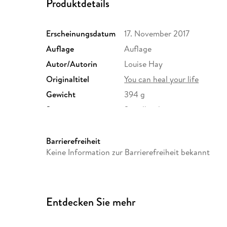
Produktdetails
Erscheinungsdatum
17. November 2017
Auflage
Auflage
Autor/Autorin
Louise Hay
Originaltitel
You can heal your life
Gewicht
394 g
Sonstiges
Spiralbindung
Herstelleradresse
Ullstein Buchverlage GmbH, Fr
produktsicherheit@ullstein.
Barrierefreiheit
Keine Information zur Barrierefreiheit bekannt
Entdecken Sie mehr