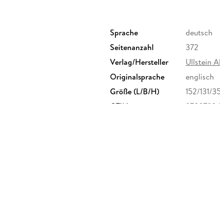
Sprache
deutsch
Seitenanzahl
372
Verlag/Hersteller
Ullstein A
Originalsprache
englisch
Größe (L/B/H)
152/131/
GTIN
9783793
iedrichstraße 126, 10117 Berlin,
de