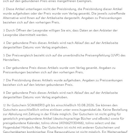
sich auf den gebundenen Preis eines mangelfreien Exemplars.
Diese Artikel unterliegen nicht der Preisbindung, die Preisbindung dieser Artikel
2
wurde aufgehoben oder der Preis wurde vom Verlag gesenkt. Die jeweils zutreffende
Alternative wird Ihnen auf der Artikelseite dargestellt. Angaben zu Preissenkungen
beziehen sich auf den vorherigen Preis.
Durch Öffnen der Leseprobe willigen Sie ein, dass Daten an den Anbieter der
3
Leseprobe übermittelt werden.
Der gebundene Preis dieses Artikels wird nach Ablauf des auf der Artikelseite
4
dargestellten Datums vom Verlag angehoben.
Der Preisvergleich bezieht sich auf die unverbindliche Preisempfehlung (UVP) des
5
Herstellers.
Der gebundene Preis dieses Artikels wurde vom Verlag gesenkt. Angaben zu
6
Preissenkungen beziehen sich auf den vorherigen Preis.
Die Preisbindung dieses Artikels wurde aufgehoben. Angaben zu Preissenkungen
7
beziehen sich auf den letzten gebundenen Preis.
Der gebundene Preis dieses Artikels wird nach Ablauf des auf der Artikelseite
8
dargestellten Datums vom Verlag angehoben.
Ihr Gutschein SOMMER13 gilt bis einschließlich 10.08.2026. Sie können den
12
Gutschein ausschließlich online einlösen unter www.hugendubel.de. Keine Bestellung
zur Abholung mit Zahlung in der Filiale möglich. Der Gutschein ist nicht gültig für
gesetzlich preisgebundene Artikel (deutschsprachige Bücher und eBooks) sowie für
preisgebundene Kalender, tolino shine (4016621130466), tolino select und das
Hugendubel Hörbuch Abo. Der Gutschein ist nicht mit anderen Gutscheinen und
Geschenkkarten kombinierbar. Eine Barauszahlung ist nicht möglich. Ein Weiterverkauf