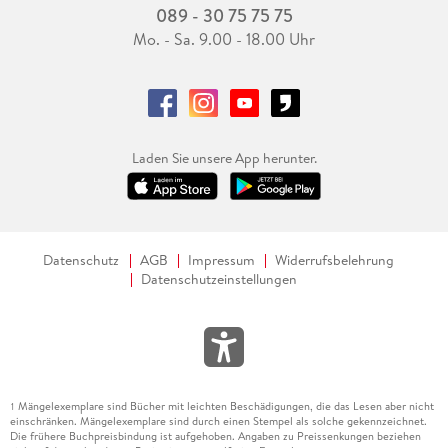
089 - 30 75 75 75
Mo. - Sa. 9.00 - 18.00 Uhr
Laden Sie unsere App herunter.
Datenschutz
AGB
Impressum
Widerrufsbelehrung
Datenschutzeinstellungen
Mängelexemplare sind Bücher mit leichten Beschädigungen, die das Lesen aber nicht
1
einschränken. Mängelexemplare sind durch einen Stempel als solche gekennzeichnet.
Die frühere Buchpreisbindung ist aufgehoben. Angaben zu Preissenkungen beziehen