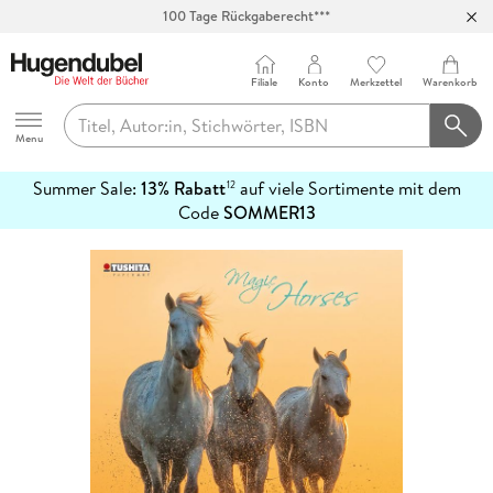
100 Tage Rückgaberecht***
Abholung in über 100 Filialen
Filiale
Konto
Merkzettel
Warenkorb
Hugendubel
Menu
Summer Sale:
13% Rabatt
auf viele Sortimente mit dem
12
mehr
Code
SOMMER13
erfahren