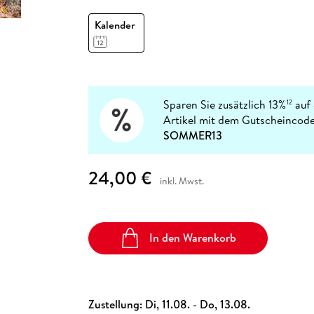
Fremdsprachige Bücher
n Lernhilfen
 Jugendbücher
eiber
Hörbuch Downloads im Bundle
cher
 Vergleich
 Puzzlezubehör
Lernen
New Adult
STABILO
Kalender
Taschenbücher
hilfen
hriller
 Backen
er
lender
Ratgeber
op
hriller
Romance
Sachbücher
precher:innen
Sparen Sie zusätzlich 13%
auf 
12
Science Fiction
Artikel mit dem Gutscheincode
Fremdsprachige Bücher
SOMMER13
24,00 €
inkl. Mwst.
In den Warenkorb
Zustellung:
Di, 11.08. - Do, 13.08.