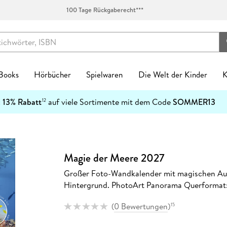
100 Tage Rückgaberecht***
 Books
Hörbücher
Spielwaren
Die Welt der Kinder
K
Kinderbücher
:
13% Rabatt
auf viele Sortimente mit dem Code
SOMMER13
12
enres
Genres
fen
zt neu
ren Kategorien
egorien
kanlässe
tischzubehör
English Books Kategorien
Preiswerte Empfehlungen
Buch Genres
Fremdsprachiges
Abonnements
Schulbücher
Preishits auf CD
Spielwaren nach Alter
Top Marken
Geschenke Kategorien
Top Marken
Ban
-5
Spielwaren nach Alter
n & Erfahrungen
n & Erfahrungen
bliothek-Verknüpfung
ule
el Hörbuch Abo
einkind
alender
tag
chen
Biografien & Erfahrungen
Stark reduzierte Bücher
New Adult
Bestseller
Hugendubel Hörbuch Abo
Nach Bundesländern
Hörbücher
0-2 Jahre
Ackermann
Achtsamkeit & Gesundheit
CEDON
7
Ban
Top Marken
ble Books
 Science Fiction
ud
ner
 Kreatives
laner
n & Konfirmation
 & Klebebänder
Fachbücher
Mängelexemplare bis -60%
Ratgeber
Neuheiten
eBook Abonnement
Nach Fächern
Stark reduzierte Hörbücher
3-4 Jahre
Harenberg, Heye & Weingarten
Dekoration & Einrichtung
Paperblanks
1
h Downloads
tonies®
Magie der Meere 2027
 Jugendbücher
p
eife
 & Entdecken
Natur
Taufe
schunterlagen
Fantasy
Schnäppchen der Woche
Reise
Englische eBooks
Nach Schulform
Hörbuch-Pakete
5-7 Jahre
Korsch
Hobby & Lifestyle
LEUCHTTURM1917
4
Kinderbuchserien
Großer Foto-Wandkalender mit magischen Au
er
hriller
atures
r
 Spielwelten
rchitektur
ag
Jugendbücher
eBook-Bundles
Romane
Französische eBooks
8-11 Jahre
Paperblanks
Küche & Esszimmer
herlitz
Download Preishits
Hintergrund. PhotoArt Panorama Querformat
n
t Romance
mily Sharing
 Konstruktion
kalender
Kinderbücher
Bestseller reduziert
Sachbücher
Italienische eBooks
12+ Jahre
LEUCHTTURM1917
Lesen & Geschichten
LAMY
e Reihen
steller
e
Hörbuch Downloads
(
0 Bewertungen
)
15
bücher
teile
 & Gesellschaftsspiele
soterik
Krimis & Thriller
Sonderausgaben
Science Fiction
Spanische eBooks
Neumann
Schmuck & Accessoires
Moleskine
inte
Bestseller reduziert
cher
arantie
Stofftiere
nder & Städte
Manga
Moleskine
Pelikan