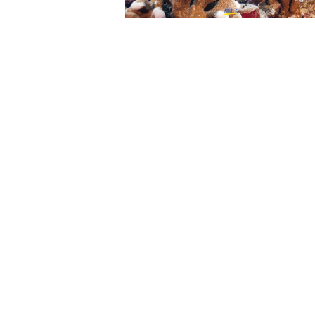
Leseempfehlung
eBook Abonnement
Postkarten
Westerman
Kinder- &
Kugelschr
Hörbuchsprecher
Günstige Spielwaren
Wochenkalender
Kinderbü
Romane
Geräte im
Puzzles &
Schule & 
Buchtrends auf Social Media
eBooks verschenken
Klett Lern
Krimis & T
Buchkalender
Kochen &
Sachbüch
Sprachka
büchermenschen
Duden Sh
Romane
Krimis & T
Top Autor:innen
Hörspiele
Manga
Top Serien
Hörbuchs
Gebrauchtbuch