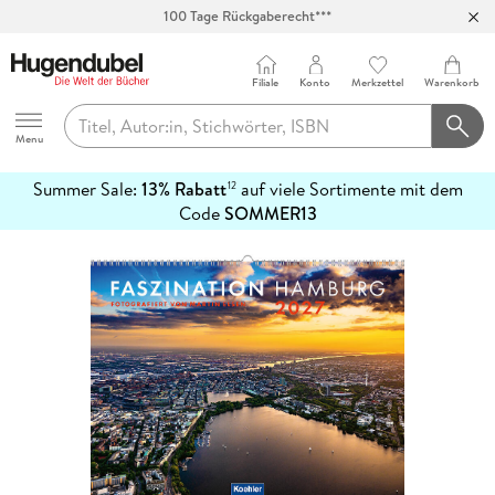
100 Tage Rückgaberecht***
Abholung in über 100 Filialen
Filiale
Konto
Merkzettel
Warenkorb
Hugendubel
Menu
Summer Sale:
13% Rabatt
auf viele Sortimente mit dem
12
mehr
Code
SOMMER13
erfahren