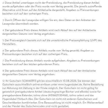
Diese Artikel unterliegen nicht der Preisbindung, die Preisbindung dieser Artikel
2
wurde aufgehoben oder der Preis wurde vom Verlag gesenkt. Die jeweils zutreffende
Alternative wird Ihnen auf der Artikelseite dargestellt. Angaben zu Preissenkungen
beziehen sich auf den vorherigen Preis.
Durch Öffnen der Leseprobe willigen Sie ein, dass Daten an den Anbieter der
3
Leseprobe übermittelt werden.
Der gebundene Preis dieses Artikels wird nach Ablauf des auf der Artikelseite
4
dargestellten Datums vom Verlag angehoben.
Der Preisvergleich bezieht sich auf die unverbindliche Preisempfehlung (UVP) des
5
Herstellers.
Der gebundene Preis dieses Artikels wurde vom Verlag gesenkt. Angaben zu
6
Preissenkungen beziehen sich auf den vorherigen Preis.
Die Preisbindung dieses Artikels wurde aufgehoben. Angaben zu Preissenkungen
7
beziehen sich auf den letzten gebundenen Preis.
Der gebundene Preis dieses Artikels wird nach Ablauf des auf der Artikelseite
8
dargestellten Datums vom Verlag angehoben.
Ihr Gutschein SOMMER13 gilt bis einschließlich 10.08.2026. Sie können den
12
Gutschein ausschließlich online einlösen unter www.hugendubel.de. Keine Bestellung
zur Abholung mit Zahlung in der Filiale möglich. Der Gutschein ist nicht gültig für
gesetzlich preisgebundene Artikel (deutschsprachige Bücher und eBooks) sowie für
preisgebundene Kalender, tolino shine (4016621130466), tolino select und das
Hugendubel Hörbuch Abo. Der Gutschein ist nicht mit anderen Gutscheinen und
Geschenkkarten kombinierbar. Eine Barauszahlung ist nicht möglich. Ein Weiterverkauf
und der Handel des Gutscheincodes sind nicht gestattet.