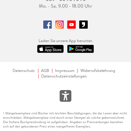
Mo. - Sa. 9.00 - 18.00 Uhr
Laden Sie unsere App herunter.
Datenschutz
AGB
Impressum
Widerrufsbelehrung
Datenschutzeinstellungen
Mängelexemplare sind Bücher mit leichten Beschädigungen, die das Lesen aber nicht
1
einschränken. Mängelexemplare sind durch einen Stempel als solche gekennzeichnet.
Die frühere Buchpreisbindung ist aufgehoben. Angaben zu Preissenkungen beziehen
sich auf den gebundenen Preis eines mangelfreien Exemplars.