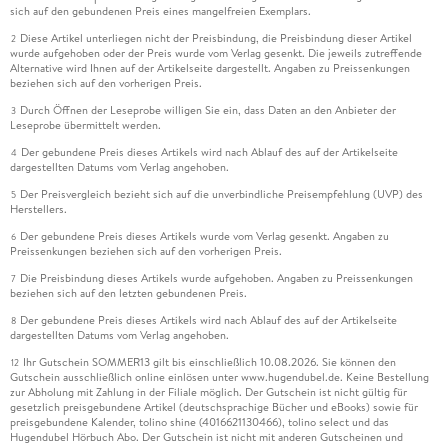
sich auf den gebundenen Preis eines mangelfreien Exemplars.
Diese Artikel unterliegen nicht der Preisbindung, die Preisbindung dieser Artikel
2
wurde aufgehoben oder der Preis wurde vom Verlag gesenkt. Die jeweils zutreffende
Alternative wird Ihnen auf der Artikelseite dargestellt. Angaben zu Preissenkungen
beziehen sich auf den vorherigen Preis.
Durch Öffnen der Leseprobe willigen Sie ein, dass Daten an den Anbieter der
3
Leseprobe übermittelt werden.
Der gebundene Preis dieses Artikels wird nach Ablauf des auf der Artikelseite
4
dargestellten Datums vom Verlag angehoben.
Der Preisvergleich bezieht sich auf die unverbindliche Preisempfehlung (UVP) des
5
Herstellers.
Der gebundene Preis dieses Artikels wurde vom Verlag gesenkt. Angaben zu
6
Preissenkungen beziehen sich auf den vorherigen Preis.
Die Preisbindung dieses Artikels wurde aufgehoben. Angaben zu Preissenkungen
7
beziehen sich auf den letzten gebundenen Preis.
Der gebundene Preis dieses Artikels wird nach Ablauf des auf der Artikelseite
8
dargestellten Datums vom Verlag angehoben.
Ihr Gutschein SOMMER13 gilt bis einschließlich 10.08.2026. Sie können den
12
Gutschein ausschließlich online einlösen unter www.hugendubel.de. Keine Bestellung
zur Abholung mit Zahlung in der Filiale möglich. Der Gutschein ist nicht gültig für
gesetzlich preisgebundene Artikel (deutschsprachige Bücher und eBooks) sowie für
preisgebundene Kalender, tolino shine (4016621130466), tolino select und das
Hugendubel Hörbuch Abo. Der Gutschein ist nicht mit anderen Gutscheinen und