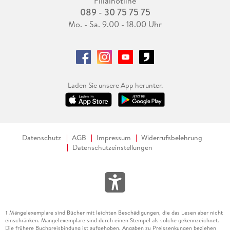
Filialhotline
089 - 30 75 75 75
Mo. - Sa. 9.00 - 18.00 Uhr
Laden Sie unsere App herunter.
Datenschutz
AGB
Impressum
Widerrufsbelehrung
Datenschutzeinstellungen
Mängelexemplare sind Bücher mit leichten Beschädigungen, die das Lesen aber nicht
1
einschränken. Mängelexemplare sind durch einen Stempel als solche gekennzeichnet.
Die frühere Buchpreisbindung ist aufgehoben. Angaben zu Preissenkungen beziehen