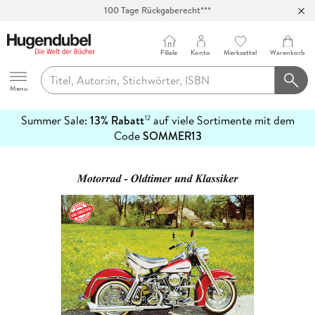
100 Tage Rückgaberecht***
Abholung in über 100 Filialen
Filiale
Konto
Merkzettel
Warenkorb
Hugendubel
Menu
Summer Sale:
13% Rabatt
auf viele Sortimente mit dem
12
mehr
Code
SOMMER13
erfahren