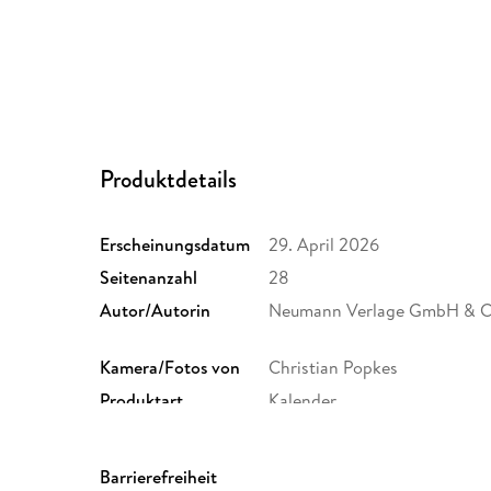
Produktdetails
Erscheinungsdatum
29. April 2026
Seitenanzahl
28
Autor/Autorin
Neumann Verlage GmbH & C
Kamera/Fotos von
Christian Popkes
Produktart
Kalender
Gewicht
226 g
GTIN
4069095010659
Barrierefreiheit