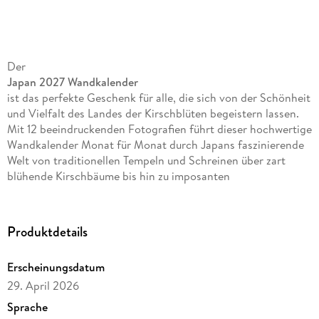
Der
Japan 2027 Wandkalender
ist das perfekte Geschenk für alle, die sich von der Schönheit
und Vielfalt des Landes der Kirschblüten begeistern lassen.
Mit 12 beeindruckenden Fotografien führt dieser hochwertige
Wandkalender Monat für Monat durch Japans faszinierende
Welt von traditionellen Tempeln und Schreinen über zart
blühende Kirschbäume bis hin zu imposanten
Vulkanlandschaften und modernen Stadtansichten.
Produktdetails
Erscheinungsdatum
Im großzügigen Format 30 x 30 cm (aufgeklappt 30 x 60 cm)
kommen die stimmungsvollen Aufnahmen internationaler
29. April 2026
Meisterfotografen besonders gut zur Geltung. Das
Sprache
übersichtliche, 6-sprachige Kalendarium informiert