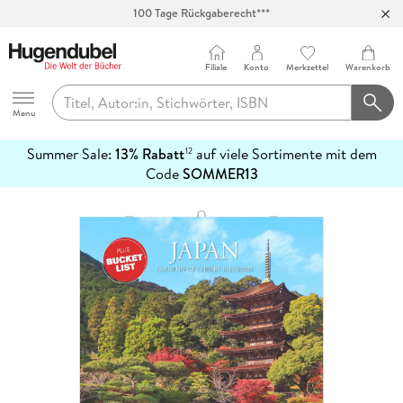
Abholung in über 100 Filialen
Filiale
Konto
Merkzettel
Warenkorb
Hugendubel
Menu
Summer Sale:
13% Rabatt
auf viele Sortimente mit dem
12
mehr
Code
SOMMER13
erfahren