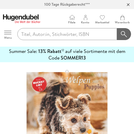
100 Tage Rückgaberecht***
Abholung in über 100 Filialen
Filiale
Konto
Merkzettel
Warenkorb
Hugendubel
Menu
Summer Sale:
13% Rabatt
auf viele Sortimente mit dem
12
mehr
Code
SOMMER13
erfahren