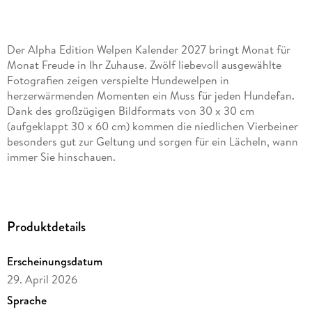
Der Alpha Edition Welpen Kalender 2027 bringt Monat für
Monat Freude in Ihr Zuhause. Zwölf liebevoll ausgewählte
Fotografien zeigen verspielte Hundewelpen in
herzerwärmenden Momenten ein Muss für jeden Hundefan.
Dank des großzügigen Bildformats von 30 x 30 cm
(aufgeklappt 30 x 60 cm) kommen die niedlichen Vierbeiner
besonders gut zur Geltung und sorgen für ein Lächeln, wann
immer Sie hinschauen.
Highlights:
12 bezaubernde Fotografien von süßen Hundewelpen
Produktdetails
Format 30 x 30 cm, aufgeklappt 30 x 60 cm ideal für jede
Wand
Erscheinungsdatum
Hochwertiger Druck auf zertifiziertem Papier aus
29. April 2026
nachhaltiger Forstwirtschaft
Sprache