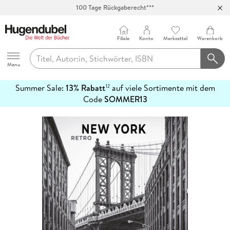
100 Tage Rückgaberecht***
Abholung in über 100 Filialen
Filiale
Konto
Merkzettel
Warenkorb
Hugendubel
Menu
Summer Sale:
13% Rabatt
auf viele Sortimente mit dem
12
mehr
Code
SOMMER13
erfahren