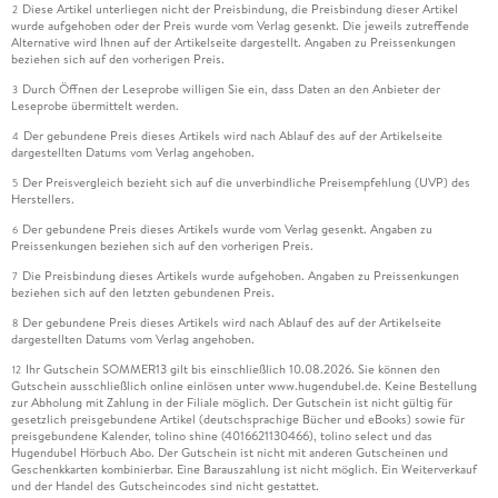
Diese Artikel unterliegen nicht der Preisbindung, die Preisbindung dieser Artikel
2
wurde aufgehoben oder der Preis wurde vom Verlag gesenkt. Die jeweils zutreffende
Alternative wird Ihnen auf der Artikelseite dargestellt. Angaben zu Preissenkungen
beziehen sich auf den vorherigen Preis.
Durch Öffnen der Leseprobe willigen Sie ein, dass Daten an den Anbieter der
3
Leseprobe übermittelt werden.
Der gebundene Preis dieses Artikels wird nach Ablauf des auf der Artikelseite
4
dargestellten Datums vom Verlag angehoben.
Der Preisvergleich bezieht sich auf die unverbindliche Preisempfehlung (UVP) des
5
Herstellers.
Der gebundene Preis dieses Artikels wurde vom Verlag gesenkt. Angaben zu
6
Preissenkungen beziehen sich auf den vorherigen Preis.
Die Preisbindung dieses Artikels wurde aufgehoben. Angaben zu Preissenkungen
7
beziehen sich auf den letzten gebundenen Preis.
Der gebundene Preis dieses Artikels wird nach Ablauf des auf der Artikelseite
8
dargestellten Datums vom Verlag angehoben.
Ihr Gutschein SOMMER13 gilt bis einschließlich 10.08.2026. Sie können den
12
Gutschein ausschließlich online einlösen unter www.hugendubel.de. Keine Bestellung
zur Abholung mit Zahlung in der Filiale möglich. Der Gutschein ist nicht gültig für
gesetzlich preisgebundene Artikel (deutschsprachige Bücher und eBooks) sowie für
preisgebundene Kalender, tolino shine (4016621130466), tolino select und das
Hugendubel Hörbuch Abo. Der Gutschein ist nicht mit anderen Gutscheinen und
Geschenkkarten kombinierbar. Eine Barauszahlung ist nicht möglich. Ein Weiterverkauf
und der Handel des Gutscheincodes sind nicht gestattet.