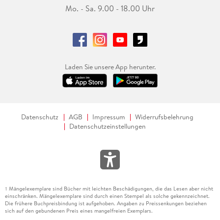
Mo. - Sa. 9.00 - 18.00 Uhr
Laden Sie unsere App herunter.
Datenschutz
AGB
Impressum
Widerrufsbelehrung
Datenschutzeinstellungen
Mängelexemplare sind Bücher mit leichten Beschädigungen, die das Lesen aber nicht
1
einschränken. Mängelexemplare sind durch einen Stempel als solche gekennzeichnet.
Die frühere Buchpreisbindung ist aufgehoben. Angaben zu Preissenkungen beziehen
sich auf den gebundenen Preis eines mangelfreien Exemplars.