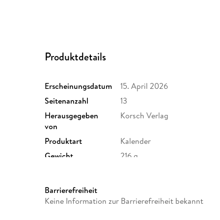
Produktdetails
Erscheinungsdatum
15. April 2026
Seitenanzahl
13
Herausgegeben
Korsch Verlag
von
Produktart
Kalender
Gewicht
216 g
Sonstiges
Spiralbindung
Herstelleradresse
Korsch, Landsberger Str. 77
Barrierefreiheit
verlag.de
Keine Information zur Barrierefreiheit bekannt