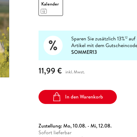
Fremdsprachige Bücher
Kalender
n Lernhilfen
 Jugendbücher
eiber
Hörbuch Downloads im Bundle
cher
 Vergleich
 Puzzlezubehör
Lernen
New Adult
STABILO
Taschenbücher
hilfen
hriller
 Backen
er
lender
Ratgeber
op
hriller
Romance
Sachbücher
Sparen Sie zusätzlich 13%
auf 
12
precher:innen
Artikel mit dem Gutscheincode
Science Fiction
SOMMER13
Fremdsprachige Bücher
11,99 €
inkl. Mwst.
In den Warenkorb
Zustellung:
Mo, 10.08. - Mi, 12.08.
Sofort lieferbar