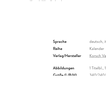
Korsch Wandkalender
Entdecke die vielseitigen Einsatzmöglichkeiten
im Wohn- oder Schlafzimmer. Dieser Wandkalen
auch ein praktischer Begleiter durch das Jahr.
Motiven für jede Jahreszeit.
Korsch Kalender zeichnen sich durch eine hera
Sprache
deutsch, i
Spiralbindung und hochwertiges Papier aus. D
Seiten sowie eine stilvolle Dekoration deiner 
Reihe
Kalender
Verlag/Hersteller
Korsch V
Wähle aus verschiedenen Formaten unserer P
für deine Wand zu finden!
Abbildungen
1 Titelbl.,
Größe (L/B/H)
340/240
GTIN
9783819
, 82205 Gilching, info@korsch-