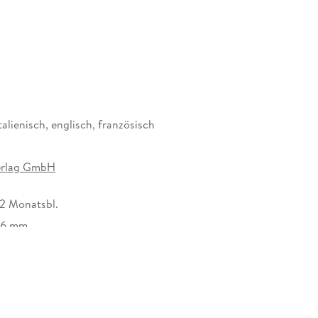
 für unseren Kalender, sei es im Büro, in der Küche,
der ist nicht nur ein optisches Highlight, sondern
 Er begeistert mit wechselnden, einzigartigen
usragende Druckqualität, eine stabile
talienisch, englisch, französisch
ies gewährleistet ein müheloses Umblättern der
Räume.
erlag GmbH
oster-Kalender aus, um das passende Deko-Element
 12 Monatsbl.
/6 mm
300622