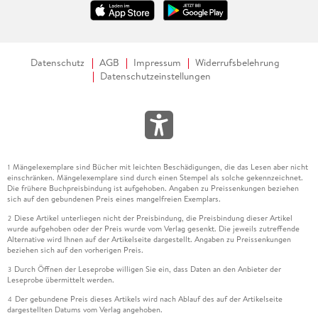
Datenschutz
AGB
Impressum
Widerrufsbelehrung
Datenschutzeinstellungen
Mängelexemplare sind Bücher mit leichten Beschädigungen, die das Lesen aber nicht
1
einschränken. Mängelexemplare sind durch einen Stempel als solche gekennzeichnet.
Die frühere Buchpreisbindung ist aufgehoben. Angaben zu Preissenkungen beziehen
sich auf den gebundenen Preis eines mangelfreien Exemplars.
Diese Artikel unterliegen nicht der Preisbindung, die Preisbindung dieser Artikel
2
wurde aufgehoben oder der Preis wurde vom Verlag gesenkt. Die jeweils zutreffende
Alternative wird Ihnen auf der Artikelseite dargestellt. Angaben zu Preissenkungen
beziehen sich auf den vorherigen Preis.
Durch Öffnen der Leseprobe willigen Sie ein, dass Daten an den Anbieter der
3
Leseprobe übermittelt werden.
Der gebundene Preis dieses Artikels wird nach Ablauf des auf der Artikelseite
4
dargestellten Datums vom Verlag angehoben.