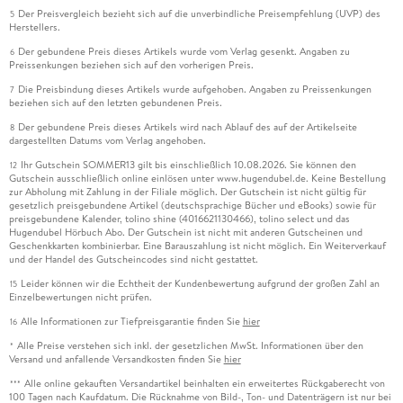
Der Preisvergleich bezieht sich auf die unverbindliche Preisempfehlung (UVP) des
5
Herstellers.
Der gebundene Preis dieses Artikels wurde vom Verlag gesenkt. Angaben zu
6
Preissenkungen beziehen sich auf den vorherigen Preis.
Die Preisbindung dieses Artikels wurde aufgehoben. Angaben zu Preissenkungen
7
beziehen sich auf den letzten gebundenen Preis.
Der gebundene Preis dieses Artikels wird nach Ablauf des auf der Artikelseite
8
dargestellten Datums vom Verlag angehoben.
Ihr Gutschein SOMMER13 gilt bis einschließlich 10.08.2026. Sie können den
12
Gutschein ausschließlich online einlösen unter www.hugendubel.de. Keine Bestellung
zur Abholung mit Zahlung in der Filiale möglich. Der Gutschein ist nicht gültig für
gesetzlich preisgebundene Artikel (deutschsprachige Bücher und eBooks) sowie für
preisgebundene Kalender, tolino shine (4016621130466), tolino select und das
Hugendubel Hörbuch Abo. Der Gutschein ist nicht mit anderen Gutscheinen und
Geschenkkarten kombinierbar. Eine Barauszahlung ist nicht möglich. Ein Weiterverkauf
und der Handel des Gutscheincodes sind nicht gestattet.
Leider können wir die Echtheit der Kundenbewertung aufgrund der großen Zahl an
15
Einzelbewertungen nicht prüfen.
Alle Informationen zur Tiefpreisgarantie finden Sie
hier
16
Alle Preise verstehen sich inkl. der gesetzlichen MwSt. Informationen über den
*
Versand und anfallende Versandkosten finden Sie
hier
Alle online gekauften Versandartikel beinhalten ein erweitertes Rückgaberecht von
***
100 Tagen nach Kaufdatum. Die Rücknahme von Bild-, Ton- und Datenträgern ist nur bei