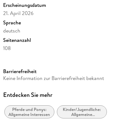
Erscheinungsdatum
21. April 2026
Sprache
deutsch
Seitenanzahl
108
Reihe
Wochenplaner Harenberg
Barrierefreiheit
Kamera/Fotos von
Keine Information zur Barrierefreiheit bekannt
Christiane Slawik
Verlag/Hersteller
Entdecken Sie mehr
Harenberg
Pferde und Ponys:
Kinder/Jugendliche:
Produktart
Allgemeine Interessen
Allgemeine
Kalender
Interessen: Ponys,
Pferde und verwandte
Abbildungen
Tiere
53 Farbfotografien