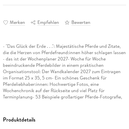
Merken
Empfehlen
Bewerten
- "Das Glück der Erde . . .": Majestätische Pferde und Zitate,
die die Herzen von Pferdefreund:innen höher schlagen lassen
- das ist der Wochenplaner 2027- Woche für Woche
beeindruckende Pferdebilder in einem praktischen
Organisationstool: Der Wandkalender 2027 zum Eintragen
im Format 25 x 35, 5 cm- Ein schönes Geschenk für
Pferdeliebhaber:innen: Hochwertige Fotos, eine
Wochenchronik auf der Rückseite und viel Platz für
Terminplanung- 53 Beispiele großartiger Pferde-Fotografie,
die die Tiere von ihrer schönsten Seite zeigen, in einem
praktischen Wochenkalender- Planung mit Stil: Harenberg
Wochenplaner aus dem Athesia Kalenderverlag
Produktdetails