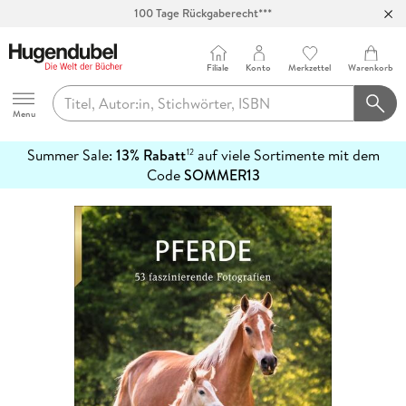
100 Tage Rückgaberecht***
Abholung in über 100 Filialen
Filiale
Konto
Merkzettel
Warenkorb
Hugendubel
Menu
Summer Sale:
13% Rabatt
auf viele Sortimente mit dem
12
mehr
Code
SOMMER13
erfahren