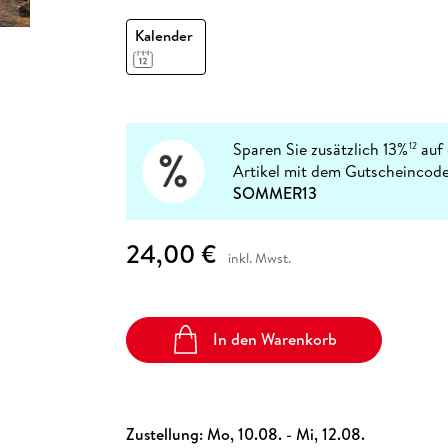
Fremdsprachige Bücher
n Lernhilfen
 Jugendbücher
eiber
Hörbuch Downloads im Bundle
cher
 Vergleich
 Puzzlezubehör
Lernen
New Adult
STABILO
Kalender
Taschenbücher
hilfen
hriller
 Backen
er
lender
Ratgeber
op
hriller
Romance
Sachbücher
precher:innen
Sparen Sie zusätzlich 13%
auf 
12
Science Fiction
Artikel mit dem Gutscheincode
Fremdsprachige Bücher
SOMMER13
24,00 €
inkl. Mwst.
In den Warenkorb
Zustellung:
Mo, 10.08. - Mi, 12.08.