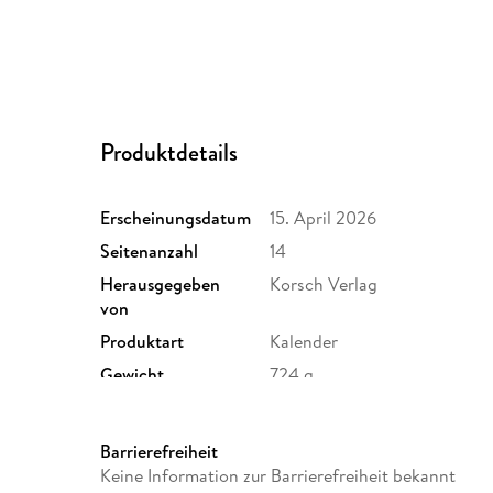
Produktdetails
Erscheinungsdatum
15. April 2026
Seitenanzahl
14
Herausgegeben
Korsch Verlag
von
Produktart
Kalender
Gewicht
724 g
Sonstiges
Spiralbindung
Herstelleradresse
Korsch, Landsberger Str. 77
Barrierefreiheit
verlag.de
Keine Information zur Barrierefreiheit bekannt