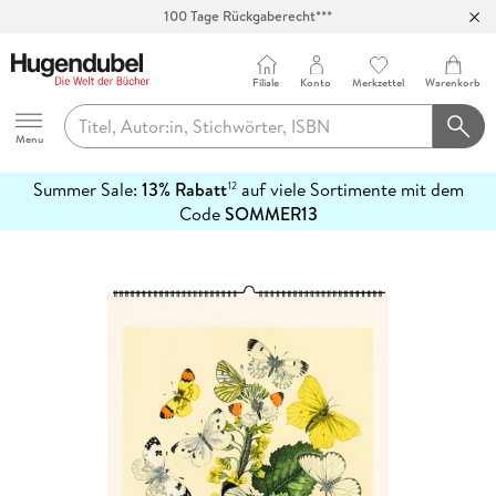
100 Tage Rückgaberecht***
Abholung in über 100 Filialen
Filiale
Konto
Merkzettel
Warenkorb
Hugendubel
Menu
Summer Sale:
13% Rabatt
auf viele Sortimente mit dem
12
mehr
Code
SOMMER13
erfahren