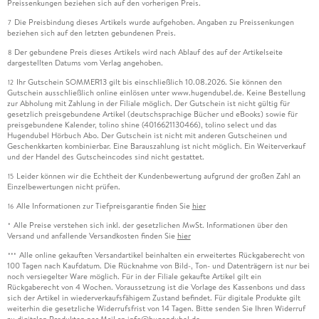
Preissenkungen beziehen sich auf den vorherigen Preis.
Die Preisbindung dieses Artikels wurde aufgehoben. Angaben zu Preissenkungen
7
beziehen sich auf den letzten gebundenen Preis.
Der gebundene Preis dieses Artikels wird nach Ablauf des auf der Artikelseite
8
dargestellten Datums vom Verlag angehoben.
Ihr Gutschein SOMMER13 gilt bis einschließlich 10.08.2026. Sie können den
12
Gutschein ausschließlich online einlösen unter www.hugendubel.de. Keine Bestellung
zur Abholung mit Zahlung in der Filiale möglich. Der Gutschein ist nicht gültig für
gesetzlich preisgebundene Artikel (deutschsprachige Bücher und eBooks) sowie für
preisgebundene Kalender, tolino shine (4016621130466), tolino select und das
Hugendubel Hörbuch Abo. Der Gutschein ist nicht mit anderen Gutscheinen und
Geschenkkarten kombinierbar. Eine Barauszahlung ist nicht möglich. Ein Weiterverkauf
und der Handel des Gutscheincodes sind nicht gestattet.
Leider können wir die Echtheit der Kundenbewertung aufgrund der großen Zahl an
15
Einzelbewertungen nicht prüfen.
Alle Informationen zur Tiefpreisgarantie finden Sie
hier
16
Alle Preise verstehen sich inkl. der gesetzlichen MwSt. Informationen über den
*
Versand und anfallende Versandkosten finden Sie
hier
Alle online gekauften Versandartikel beinhalten ein erweitertes Rückgaberecht von
***
100 Tagen nach Kaufdatum. Die Rücknahme von Bild-, Ton- und Datenträgern ist nur bei
noch versiegelter Ware möglich. Für in der Filiale gekaufte Artikel gilt ein
Rückgaberecht von 4 Wochen. Voraussetzung ist die Vorlage des Kassenbons und dass
sich der Artikel in wiederverkaufsfähigem Zustand befindet. Für digitale Produkte gilt
weiterhin die gesetzliche Widerrufsfrist von 14 Tagen. Bitte senden Sie Ihren Widerruf