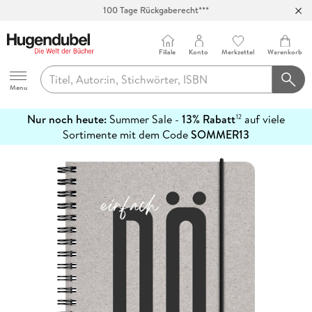
100 Tage Rückgaberecht***
Abholung in über 100 Filialen
Filiale
Konto
Merkzettel
Warenkorb
Hugendubel
Menu
Nur noch heute:
Summer Sale -
13% Rabatt
auf viele
12
mehr
Sortimente mit dem Code
SOMMER13
erfahren