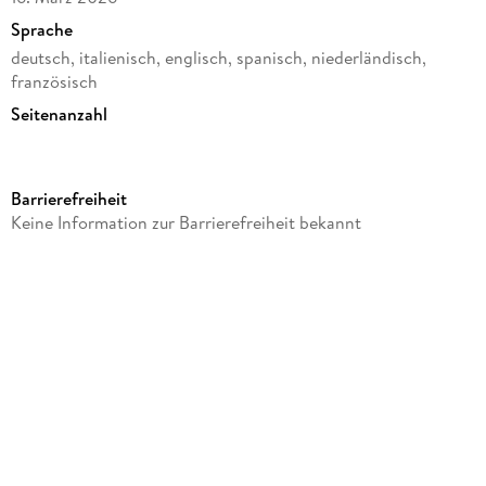
Sprache
deutsch, italienisch, englisch, spanisch, niederländisch,
französisch
Seitenanzahl
208
Reihe
Barrierefreiheit
Kalender
Keine Information zur Barrierefreiheit bekannt
Verlag/Hersteller
Baier & Schneider
Produktart
Pappe
Gewicht
190 g
Größe (L/B/H)
159/129/15 mm
GTIN