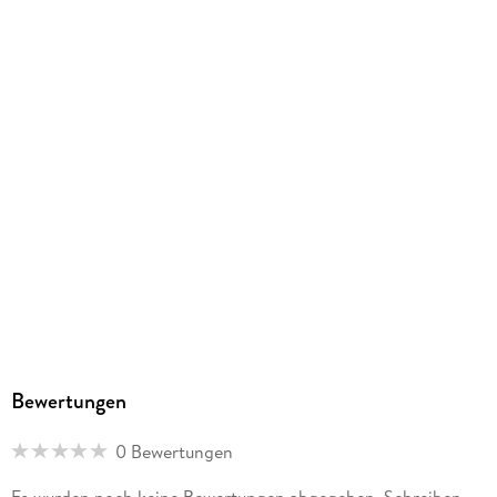
4061947156836
Herstelleradresse
Baier & Schneider GmbH & Co. KG, Wollhausstr. 60-62,
74072 Heilbronn, info@brunnen.de
Bewertungen
0 Bewertungen
Es wurden noch keine Bewertungen abgegeben. Schreiben