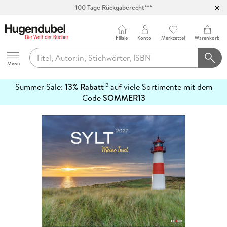
100 Tage Rückgaberecht***
Abholung in über 100 Filialen
Filiale
Konto
Merkzettel
Warenkorb
Hugendubel
Menu
Summer Sale:
13% Rabatt
auf viele Sortimente mit dem
12
mehr
Code
SOMMER13
erfahren