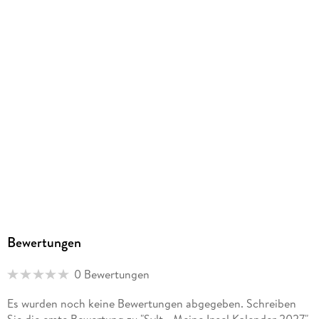
Athesia Kalenderverlag GmbH, Ottobrunner Str. 41, 82008
Unterhaching, produktsicherheit@athesia-verlag.de
Bewertungen
0 Bewertungen
Es wurden noch keine Bewertungen abgegeben. Schreiben