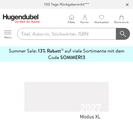
100 Tage Rückgaberecht***
Abholung in über 100 Filialen
Filiale
Konto
Merkzettel
Warenkorb
Hugendubel
Menu
Summer Sale:
13% Rabatt
auf viele Sortimente mit dem
12
mehr
Code
SOMMER13
erfahren