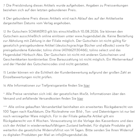
Die Preisbindung dieses Artikels wurde aufgehoben. Angaben zu Preissenkungen
7
beziehen sich auf den letzten gebundenen Preis.
Der gebundene Preis dieses Artikels wird nach Ablauf des auf der Artikelseite
8
dargestellten Datums vom Verlag angehoben.
Ihr Gutschein SOMMER13 gilt bis einschließlich 10.08.2026. Sie können den
12
Gutschein ausschließlich online einlösen unter www.hugendubel.de. Keine Bestellung
zur Abholung mit Zahlung in der Filiale möglich. Der Gutschein ist nicht gültig für
gesetzlich preisgebundene Artikel (deutschsprachige Bücher und eBooks) sowie für
preisgebundene Kalender, tolino shine (4016621130466), tolino select und das
Hugendubel Hörbuch Abo. Der Gutschein ist nicht mit anderen Gutscheinen und
Geschenkkarten kombinierbar. Eine Barauszahlung ist nicht möglich. Ein Weiterverkauf
und der Handel des Gutscheincodes sind nicht gestattet.
Leider können wir die Echtheit der Kundenbewertung aufgrund der großen Zahl an
15
Einzelbewertungen nicht prüfen.
Alle Informationen zur Tiefpreisgarantie finden Sie
hier
16
Alle Preise verstehen sich inkl. der gesetzlichen MwSt. Informationen über den
*
Versand und anfallende Versandkosten finden Sie
hier
Alle online gekauften Versandartikel beinhalten ein erweitertes Rückgaberecht von
***
100 Tagen nach Kaufdatum. Die Rücknahme von Bild-, Ton- und Datenträgern ist nur bei
noch versiegelter Ware möglich. Für in der Filiale gekaufte Artikel gilt ein
Rückgaberecht von 4 Wochen. Voraussetzung ist die Vorlage des Kassenbons und dass
sich der Artikel in wiederverkaufsfähigem Zustand befindet. Für digitale Produkte gilt
weiterhin die gesetzliche Widerrufsfrist von 14 Tagen. Bitte senden Sie Ihren Widerruf
zu digitalen Produkten per Mail an info@hugendubel.de.