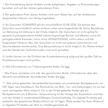
Die Preisbindung dieses Artikels wurde aufgehoben. Angaben zu Preissenkungen
7
beziehen sich auf den letzten gebundenen Preis.
Der gebundene Preis dieses Artikels wird nach Ablauf des auf der Artikelseite
8
dargestellten Datums vom Verlag angehoben.
Ihr Gutschein SOMMER13 gilt bis einschließlich 10.08.2026. Sie können den
12
Gutschein ausschließlich online einlösen unter www.hugendubel.de. Keine Bestellung
zur Abholung mit Zahlung in der Filiale möglich. Der Gutschein ist nicht gültig für
gesetzlich preisgebundene Artikel (deutschsprachige Bücher und eBooks) sowie für
preisgebundene Kalender, tolino shine (4016621130466), tolino select und das
Hugendubel Hörbuch Abo. Der Gutschein ist nicht mit anderen Gutscheinen und
Geschenkkarten kombinierbar. Eine Barauszahlung ist nicht möglich. Ein Weiterverkauf
und der Handel des Gutscheincodes sind nicht gestattet.
Leider können wir die Echtheit der Kundenbewertung aufgrund der großen Zahl an
15
Einzelbewertungen nicht prüfen.
Alle Informationen zur Tiefpreisgarantie finden Sie
hier
16
Alle Preise verstehen sich inkl. der gesetzlichen MwSt. Informationen über den
*
Versand und anfallende Versandkosten finden Sie
hier
Alle online gekauften Versandartikel beinhalten ein erweitertes Rückgaberecht von
***
100 Tagen nach Kaufdatum. Die Rücknahme von Bild-, Ton- und Datenträgern ist nur bei
noch versiegelter Ware möglich. Für in der Filiale gekaufte Artikel gilt ein
Rückgaberecht von 4 Wochen. Voraussetzung ist die Vorlage des Kassenbons und dass
sich der Artikel in wiederverkaufsfähigem Zustand befindet. Für digitale Produkte gilt
weiterhin die gesetzliche Widerrufsfrist von 14 Tagen. Bitte senden Sie Ihren Widerruf
zu digitalen Produkten per Mail an info@hugendubel.de.