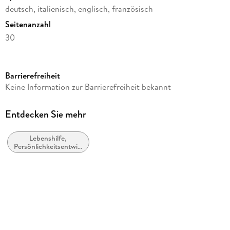
deutsch, italienisch, englisch, französisch
Seitenanzahl
30
Herausgegeben von
Korsch Verlag
Barrierefreiheit
Verlag/Hersteller
Keine Information zur Barrierefreiheit bekannt
Korsch Verlag GmbH
Produktart
Entdecken Sie mehr
Kalender
Lebenshilfe,
Abbildungen
Persönlichkeitsentwicklung
pro Monat zwei Seiten, 16-seitiges Registerheft A-Z
und praktische Tipps
Gewicht
17 g
Größe (L/B/H)
152/87/5 mm
Sonstiges