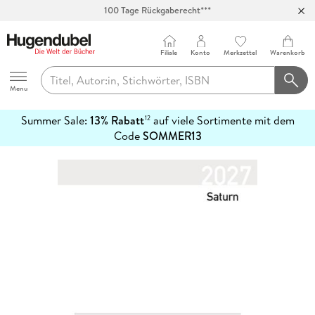
100 Tage Rückgaberecht***
Abholung in über 100 Filialen
Filiale
Konto
Merkzettel
Warenkorb
Hugendubel
Menu
Summer Sale:
13% Rabatt
auf viele Sortimente mit dem
12
mehr
Code
SOMMER13
erfahren