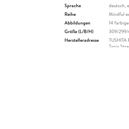
Sprache
deutsch, 
Reihe
Mindful e
Abbildungen
14 farbig
Größe (L/B/H)
309/299
Herstelleradresse
TUSHITA 
Tanja Str