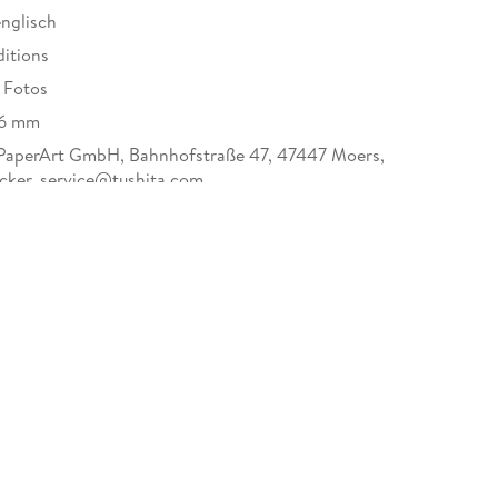
englisch
ditions
e Fotos
/6 mm
PaperArt GmbH, Bahnhofstraße 47, 47447 Moers,
ecker, service@tushita.com