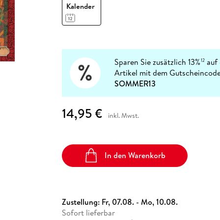
Fremdsprachige Bücher
Kalender
n Lernhilfen
 Jugendbücher
eiber
Hörbuch Downloads im Bundle
cher
 Vergleich
 Puzzlezubehör
Lernen
New Adult
STABILO
Taschenbücher
hilfen
hriller
 Backen
er
lender
Ratgeber
op
hriller
Romance
Sachbücher
Sparen Sie zusätzlich 13%
auf 
12
precher:innen
Artikel mit dem Gutscheincode
Science Fiction
SOMMER13
Fremdsprachige Bücher
14,95 €
inkl. Mwst.
In den Warenkorb
Zustellung:
Fr, 07.08. - Mo, 10.08.
Sofort lieferbar