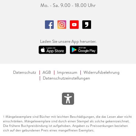
Mo. - Sa. 9.00 - 18.00 Uhr
Laden Sie unsere App herunter.
Datenschutz
AGB
Impressum
Widerrufsbelehrung
Datenschutzeinstellungen
Mängelexemplare sind Bücher mit leichten Beschädigungen, die das Lesen aber nicht
1
einschränken. Mängelexemplare sind durch einen Stempel als solche gekennzeichnet.
Die frühere Buchpreisbindung ist aufgehoben. Angaben zu Preissenkungen beziehen
sich auf den gebundenen Preis eines mangelfreien Exemplars.