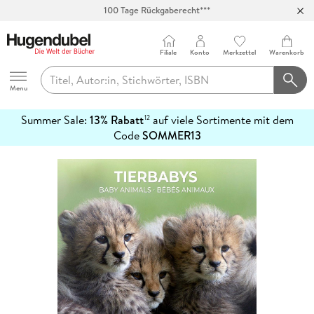
100 Tage Rückgaberecht***
Abholung in über 100 Filialen
Filiale
Konto
Merkzettel
Warenkorb
Hugendubel
Menu
Summer Sale:
13% Rabatt
auf viele Sortimente mit dem
12
mehr
Code
SOMMER13
erfahren