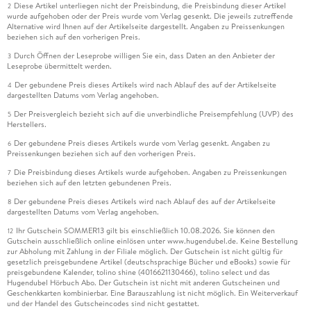
Diese Artikel unterliegen nicht der Preisbindung, die Preisbindung dieser Artikel
2
wurde aufgehoben oder der Preis wurde vom Verlag gesenkt. Die jeweils zutreffende
Alternative wird Ihnen auf der Artikelseite dargestellt. Angaben zu Preissenkungen
beziehen sich auf den vorherigen Preis.
Durch Öffnen der Leseprobe willigen Sie ein, dass Daten an den Anbieter der
3
Leseprobe übermittelt werden.
Der gebundene Preis dieses Artikels wird nach Ablauf des auf der Artikelseite
4
dargestellten Datums vom Verlag angehoben.
Der Preisvergleich bezieht sich auf die unverbindliche Preisempfehlung (UVP) des
5
Herstellers.
Der gebundene Preis dieses Artikels wurde vom Verlag gesenkt. Angaben zu
6
Preissenkungen beziehen sich auf den vorherigen Preis.
Die Preisbindung dieses Artikels wurde aufgehoben. Angaben zu Preissenkungen
7
beziehen sich auf den letzten gebundenen Preis.
Der gebundene Preis dieses Artikels wird nach Ablauf des auf der Artikelseite
8
dargestellten Datums vom Verlag angehoben.
Ihr Gutschein SOMMER13 gilt bis einschließlich 10.08.2026. Sie können den
12
Gutschein ausschließlich online einlösen unter www.hugendubel.de. Keine Bestellung
zur Abholung mit Zahlung in der Filiale möglich. Der Gutschein ist nicht gültig für
gesetzlich preisgebundene Artikel (deutschsprachige Bücher und eBooks) sowie für
preisgebundene Kalender, tolino shine (4016621130466), tolino select und das
Hugendubel Hörbuch Abo. Der Gutschein ist nicht mit anderen Gutscheinen und
Geschenkkarten kombinierbar. Eine Barauszahlung ist nicht möglich. Ein Weiterverkauf
und der Handel des Gutscheincodes sind nicht gestattet.