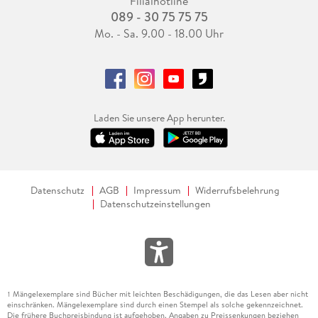
Filialhotline
089 - 30 75 75 75
Mo. - Sa. 9.00 - 18.00 Uhr
Laden Sie unsere App herunter.
Datenschutz
AGB
Impressum
Widerrufsbelehrung
Datenschutzeinstellungen
Mängelexemplare sind Bücher mit leichten Beschädigungen, die das Lesen aber nicht
1
einschränken. Mängelexemplare sind durch einen Stempel als solche gekennzeichnet.
Die frühere Buchpreisbindung ist aufgehoben. Angaben zu Preissenkungen beziehen