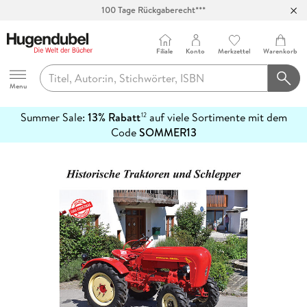
100 Tage Rückgaberecht***
Abholung in über 100 Filialen
Filiale
Konto
Merkzettel
Warenkorb
Hugendubel
Menu
Summer Sale:
13% Rabatt
auf viele Sortimente mit dem
12
mehr
Code
SOMMER13
erfahren