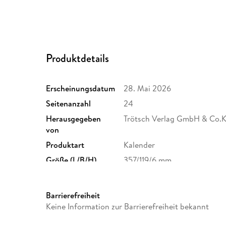
Produktdetails
Erscheinungsdatum
28. Mai 2026
Seitenanzahl
24
Herausgegeben
Trötsch Verlag GmbH & Co.
von
Produktart
Kalender
Größe (L/B/H)
357/119/6 mm
Herstelleradresse
Trötsch Verlag GmbH & Co. KG
15537 Gosen-Neu Zittau, inf
Barrierefreiheit
Keine Information zur Barrierefreiheit bekannt