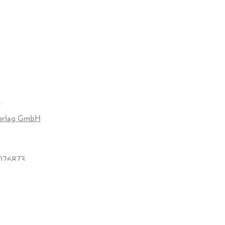
erblick über die Schulferien aller Bundesländer,
wandten auf einen Blick erkennbar sind. Das
 sich selbst, und natürlich für alle echten
e
Verlag GmbH
026873