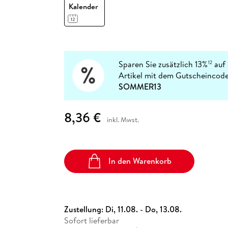
Fremdsprachige Bücher
Kalender
n Lernhilfen
 Jugendbücher
eiber
Hörbuch Downloads im Bundle
cher
 Vergleich
 Puzzlezubehör
Lernen
New Adult
STABILO
Taschenbücher
hilfen
hriller
 Backen
er
lender
Ratgeber
op
hriller
Romance
Sachbücher
Sparen Sie zusätzlich 13%
auf 
12
precher:innen
Artikel mit dem Gutscheincode
Science Fiction
SOMMER13
Fremdsprachige Bücher
8,36 €
inkl. Mwst.
In den Warenkorb
Zustellung:
Di, 11.08. - Do, 13.08.
Sofort lieferbar