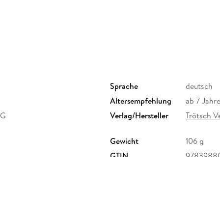
dem Rückcover schließlich befindet sich ein Üb
damit die Ferientermine aller Freunde und Ver
perfekte Geschenk für Familie, Freunde oder für
Hundefreunde!
Sprache
deutsch
Altersempfehlung
ab 7 Jahr
KG
Verlag/Hersteller
Trötsch 
Gewicht
106 g
GTIN
9783988
, Geschwister-Scholl-Str. 11,
o@troetsch.de