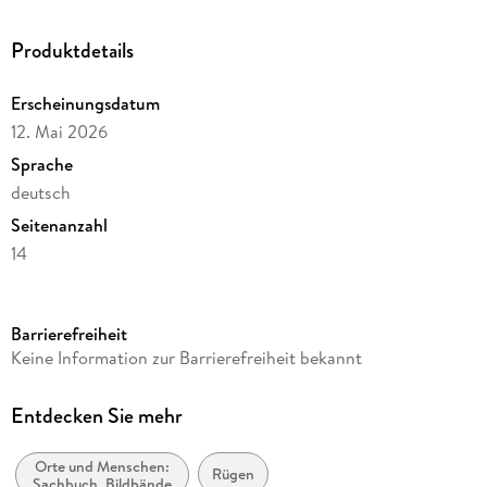
Produktdetails
Erscheinungsdatum
12. Mai 2026
Sprache
deutsch
Seitenanzahl
14
Autor/Autorin
Volker Schrader
Barrierefreiheit
Herausgegeben von
Keine Information zur Barrierefreiheit bekannt
Volker Schrader
Verlag/Hersteller
Entdecken Sie mehr
Küstenland
Orte und Menschen:
Produktart
Rügen
Sachbuch, Bildbände