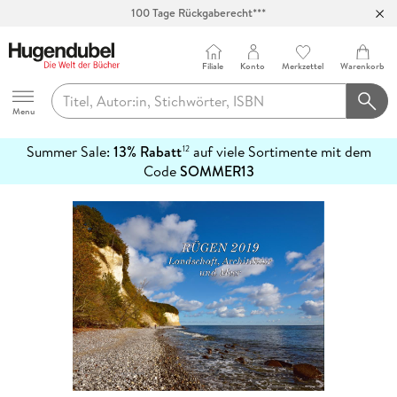
100 Tage Rückgaberecht***
Abholung in über 100 Filialen
Filiale
Konto
Merkzettel
Warenkorb
Hugendubel
Menu
Summer Sale:
13% Rabatt
auf viele Sortimente mit dem
12
mehr
Code
SOMMER13
erfahren