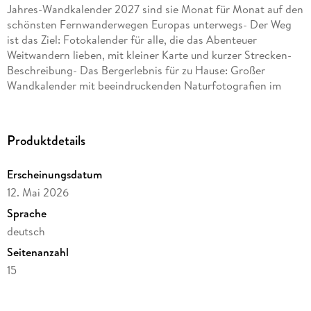
Jahres-Wandkalender 2027 sind sie Monat für Monat auf den
schönsten Fernwanderwegen Europas unterwegs- Der Weg
ist das Ziel: Fotokalender für alle, die das Abenteuer
Weitwandern lieben, mit kleiner Karte und kurzer Strecken-
Beschreibung- Das Bergerlebnis für zu Hause: Großer
Wandkalender mit beeindruckenden Naturfotografien im
Format 58 x 39 cm und Monatskalendarium- Für
Naturliebhaber:innen genau das Richtige: Die
Landschaftskalender von Heye im Athesia Kalenderverlag
Produktdetails
Erscheinungsdatum
12. Mai 2026
Sprache
deutsch
Seitenanzahl
15
Verlag/Hersteller
Heye