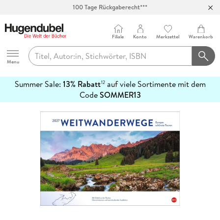
100 Tage Rückgaberecht***
Abholung in über 100 Filialen
Filiale
Konto
Merkzettel
Warenkorb
Hugendubel
Menu
Summer Sale:
13% Rabatt
auf viele Sortimente mit dem
12
mehr
Code
SOMMER13
erfahren