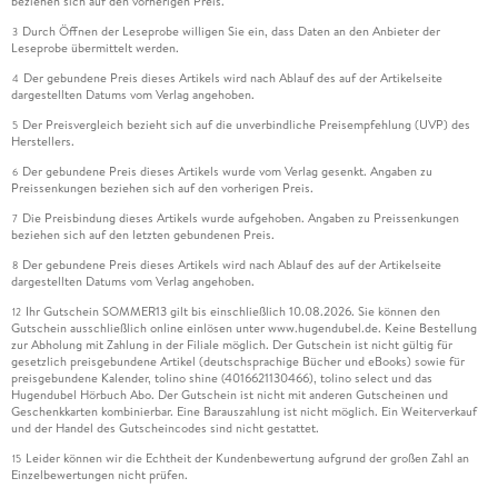
beziehen sich auf den vorherigen Preis.
Durch Öffnen der Leseprobe willigen Sie ein, dass Daten an den Anbieter der
3
Leseprobe übermittelt werden.
Der gebundene Preis dieses Artikels wird nach Ablauf des auf der Artikelseite
4
dargestellten Datums vom Verlag angehoben.
Der Preisvergleich bezieht sich auf die unverbindliche Preisempfehlung (UVP) des
5
Herstellers.
Der gebundene Preis dieses Artikels wurde vom Verlag gesenkt. Angaben zu
6
Preissenkungen beziehen sich auf den vorherigen Preis.
Die Preisbindung dieses Artikels wurde aufgehoben. Angaben zu Preissenkungen
7
beziehen sich auf den letzten gebundenen Preis.
Der gebundene Preis dieses Artikels wird nach Ablauf des auf der Artikelseite
8
dargestellten Datums vom Verlag angehoben.
Ihr Gutschein SOMMER13 gilt bis einschließlich 10.08.2026. Sie können den
12
Gutschein ausschließlich online einlösen unter www.hugendubel.de. Keine Bestellung
zur Abholung mit Zahlung in der Filiale möglich. Der Gutschein ist nicht gültig für
gesetzlich preisgebundene Artikel (deutschsprachige Bücher und eBooks) sowie für
preisgebundene Kalender, tolino shine (4016621130466), tolino select und das
Hugendubel Hörbuch Abo. Der Gutschein ist nicht mit anderen Gutscheinen und
Geschenkkarten kombinierbar. Eine Barauszahlung ist nicht möglich. Ein Weiterverkauf
und der Handel des Gutscheincodes sind nicht gestattet.
Leider können wir die Echtheit der Kundenbewertung aufgrund der großen Zahl an
15
Einzelbewertungen nicht prüfen.