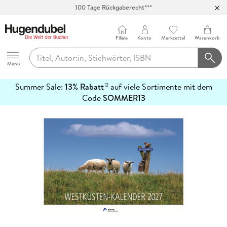
100 Tage Rückgaberecht***
Abholung in über 100 Filialen
Filiale
Konto
Merkzettel
Warenkorb
Hugendubel
Menu
Summer Sale:
13% Rabatt
auf viele Sortimente mit dem
12
mehr
Code
SOMMER13
erfahren