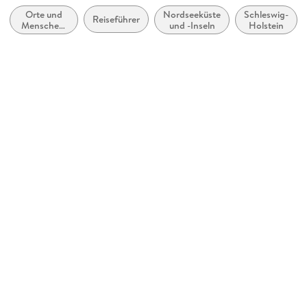
Orte und
Nordseeküste
Schleswig-
Abbildungen
Reiseführer
Menschen:
und -Inseln
Holstein
durchgehend Farbfotografien
Sachbuch,
Bildbände
Gewicht
604 g
Größe (L/B/H)
333/487/7 mm
GTIN
9783804216044
Herstelleradresse
Boyens Buchverlag GmbH & Co.KG, Wulf-Isebrand-Platz 1-3,
25746 Heide, buchverlag@boyens-medien.de