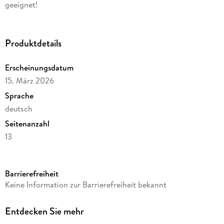
geeignet!
Produktdetails
Erscheinungsdatum
15. März 2026
Sprache
deutsch
Seitenanzahl
13
Kamera/Fotos von
Ingo Lau
Barrierefreiheit
Verlag/Hersteller
Keine Information zur Barrierefreiheit bekannt
Boyens Buchverlag
Produktart
Entdecken Sie mehr
Kalender