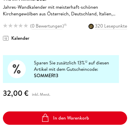
Jahres-Wandkalender mit meisterhaft-schönen
Kirchengewölben aus Österreich, Deutschland, Italien,
Spanien und England, eingefangen von Gerd W.
(
0 Bewertungen
)
320 Lesepunkte
15
Götzenbrucker. Beeindruckender Architektur-Fotokalender
Kalender
Sparen Sie zusätzlich 13%
auf diesen
12
Artikel mit dem Gutscheincode:
SOMMER13
32,00 €
inkl. Mwst.
In den Warenkorb