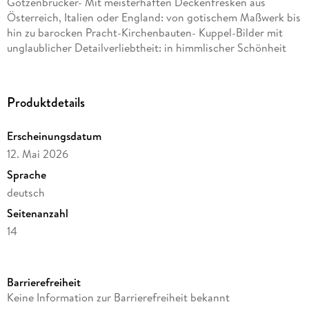
Götzenbrucker- Mit meisterhaften Deckenfresken aus
Österreich, Italien oder England: von gotischem Maßwerk bis
hin zu barocken Pracht-Kirchenbauten- Kuppel-Bilder mit
unglaublicher Detailverliebtheit: in himmlischer Schönheit
schwelgen mit dem Bildkalender im großzügigen Format 33 x
68 cm- Exklusive Foto-Wandkalender in brillanter
Farbqualität: die Marke Weingarten im Athesia
Produktdetails
Kalenderverlag
Erscheinungsdatum
12. Mai 2026
Sprache
deutsch
Seitenanzahl
14
Kamera/Fotos von
Gerd Götzenbrucker
Barrierefreiheit
Verlag/Hersteller
Keine Information zur Barrierefreiheit bekannt
Weingarten