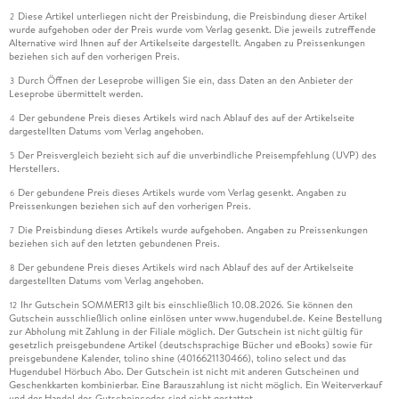
Diese Artikel unterliegen nicht der Preisbindung, die Preisbindung dieser Artikel
2
wurde aufgehoben oder der Preis wurde vom Verlag gesenkt. Die jeweils zutreffende
Alternative wird Ihnen auf der Artikelseite dargestellt. Angaben zu Preissenkungen
beziehen sich auf den vorherigen Preis.
Durch Öffnen der Leseprobe willigen Sie ein, dass Daten an den Anbieter der
3
Leseprobe übermittelt werden.
Der gebundene Preis dieses Artikels wird nach Ablauf des auf der Artikelseite
4
dargestellten Datums vom Verlag angehoben.
Der Preisvergleich bezieht sich auf die unverbindliche Preisempfehlung (UVP) des
5
Herstellers.
Der gebundene Preis dieses Artikels wurde vom Verlag gesenkt. Angaben zu
6
Preissenkungen beziehen sich auf den vorherigen Preis.
Die Preisbindung dieses Artikels wurde aufgehoben. Angaben zu Preissenkungen
7
beziehen sich auf den letzten gebundenen Preis.
Der gebundene Preis dieses Artikels wird nach Ablauf des auf der Artikelseite
8
dargestellten Datums vom Verlag angehoben.
Ihr Gutschein SOMMER13 gilt bis einschließlich 10.08.2026. Sie können den
12
Gutschein ausschließlich online einlösen unter www.hugendubel.de. Keine Bestellung
zur Abholung mit Zahlung in der Filiale möglich. Der Gutschein ist nicht gültig für
gesetzlich preisgebundene Artikel (deutschsprachige Bücher und eBooks) sowie für
preisgebundene Kalender, tolino shine (4016621130466), tolino select und das
Hugendubel Hörbuch Abo. Der Gutschein ist nicht mit anderen Gutscheinen und
Geschenkkarten kombinierbar. Eine Barauszahlung ist nicht möglich. Ein Weiterverkauf
und der Handel des Gutscheincodes sind nicht gestattet.