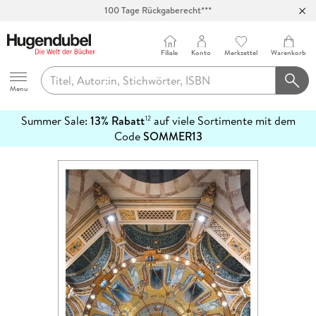
100 Tage Rückgaberecht***
Abholung in über 100 Filialen
Filiale
Konto
Merkzettel
Warenkorb
Hugendubel
Menu
Summer Sale:
13% Rabatt
auf viele Sortimente mit dem
12
mehr
Code
SOMMER13
erfahren