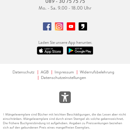
089 - 30 75 75 75
Mo. - Sa. 9.00 - 18.00 Uhr
Laden Sie unsere App herunter.
Datenschutz
AGB
Impressum
Widerrufsbelehrung
Datenschutzeinstellungen
Mängelexemplare sind Bücher mit leichten Beschädigungen, die das Lesen aber nicht
1
einschränken. Mängelexemplare sind durch einen Stempel als solche gekennzeichnet.
Die frühere Buchpreisbindung ist aufgehoben. Angaben zu Preissenkungen beziehen
sich auf den gebundenen Preis eines mangelfreien Exemplars.