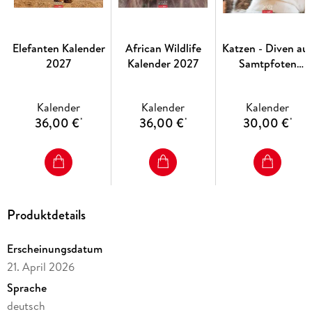
Elefanten Kalender
African Wildlife
Katzen - Diven au
2027
Kalender 2027
Samtpfoten
Kalender 2027 -
Diven auf
Kalender
Kalender
Kalender
Samtpfoten
36,00 €
36,00 €
30,00 €
*
*
*
Produktdetails
Erscheinungsdatum
21. April 2026
Sprache
deutsch