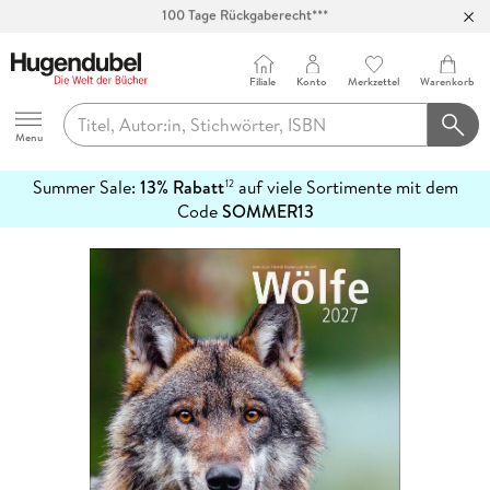
Abholung in über 100 Filialen
Filiale
Konto
Merkzettel
Warenkorb
Hugendubel
Menu
Summer Sale:
13% Rabatt
auf viele Sortimente mit dem
12
mehr
Code
SOMMER13
erfahren