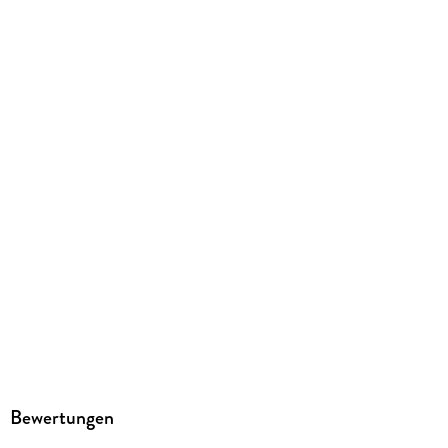
Sonstiges
Spiralbindung
GTIN
9783839903551
Herstelleradresse
Athesia Kalenderverlag GmbH, Ottobrunner Str. 41, 82008
Unterhaching, produktsicherheit@athesia-verlag.de
Bewertungen