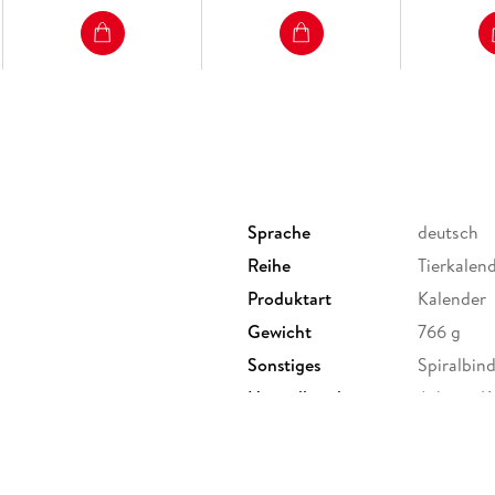
Sprache
deutsch
Reihe
Tierkalen
Produktart
Kalender
Gewicht
766 g
Sonstiges
Spiralbin
Herstelleradresse
Athesia K
Unterhach