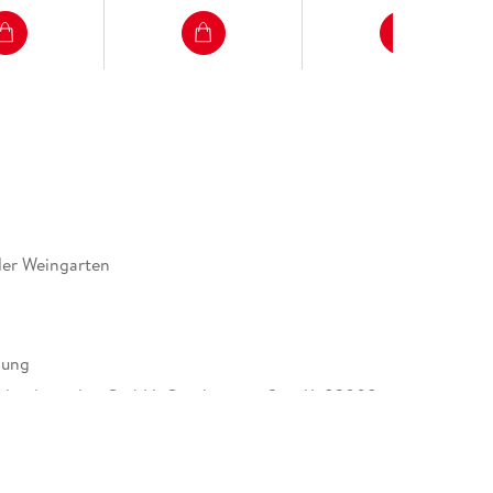
der Weingarten
dung
alenderverlag GmbH, Ottobrunner Str. 41, 82008
ing, produktsicherheit@athesia-verlag.de