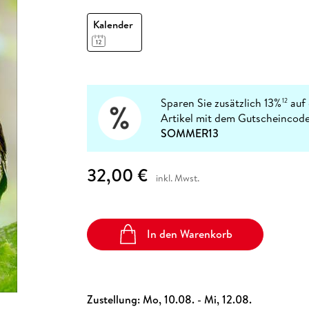
Fremdsprachige Bücher
n Lernhilfen
 Jugendbücher
eiber
Hörbuch Downloads im Bundle
cher
 Vergleich
 Puzzlezubehör
Lernen
New Adult
STABILO
Kalender
Taschenbücher
hilfen
hriller
 Backen
er
lender
Ratgeber
op
hriller
Romance
Sachbücher
precher:innen
Sparen Sie zusätzlich 13%
auf 
12
Science Fiction
Artikel mit dem Gutscheincode
Fremdsprachige Bücher
SOMMER13
32,00 €
inkl. Mwst.
In den Warenkorb
Zustellung:
Mo, 10.08. - Mi, 12.08.