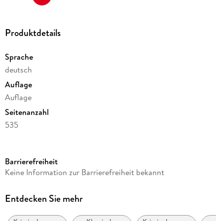
***
Produktdetails
Sprache
deutsch
Auflage
Auflage
Seitenanzahl
535
Reihe
Pia Kirchhoff & Oliver von Bodenstein, 4
Barrierefreiheit
Autor/Autorin
Keine Information zur Barrierefreiheit bekannt
Nele Neuhaus
Verlag/Hersteller
Entdecken Sie mehr
Ullstein Taschenbuchvlg.