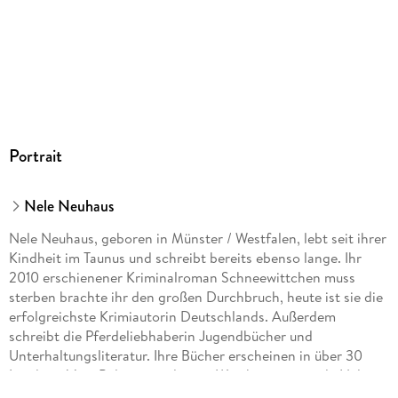
Portrait
Nele Neuhaus
Nele Neuhaus, geboren in Münster / Westfalen, lebt seit ihrer
Kindheit im Taunus und schreibt bereits ebenso lange. Ihr
2010 erschienener Kriminalroman Schneewittchen muss
sterben brachte ihr den großen Durchbruch, heute ist sie die
erfolgreichste Krimiautorin Deutschlands. Außerdem
schreibt die Pferdeliebhaberin Jugendbücher und
Unterhaltungsliteratur. Ihre Bücher erscheinen in über 30
Ländern. Vom Polizeipräsidenten Westhessens wurde Nele
Neuhaus zur Kriminalhauptkommissarin ehrenhalber ernannt.