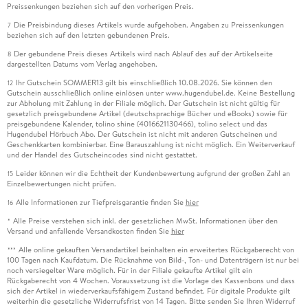
Preissenkungen beziehen sich auf den vorherigen Preis.
Die Preisbindung dieses Artikels wurde aufgehoben. Angaben zu Preissenkungen
7
beziehen sich auf den letzten gebundenen Preis.
Der gebundene Preis dieses Artikels wird nach Ablauf des auf der Artikelseite
8
dargestellten Datums vom Verlag angehoben.
Ihr Gutschein SOMMER13 gilt bis einschließlich 10.08.2026. Sie können den
12
Gutschein ausschließlich online einlösen unter www.hugendubel.de. Keine Bestellung
zur Abholung mit Zahlung in der Filiale möglich. Der Gutschein ist nicht gültig für
gesetzlich preisgebundene Artikel (deutschsprachige Bücher und eBooks) sowie für
preisgebundene Kalender, tolino shine (4016621130466), tolino select und das
Hugendubel Hörbuch Abo. Der Gutschein ist nicht mit anderen Gutscheinen und
Geschenkkarten kombinierbar. Eine Barauszahlung ist nicht möglich. Ein Weiterverkauf
und der Handel des Gutscheincodes sind nicht gestattet.
Leider können wir die Echtheit der Kundenbewertung aufgrund der großen Zahl an
15
Einzelbewertungen nicht prüfen.
Alle Informationen zur Tiefpreisgarantie finden Sie
hier
16
Alle Preise verstehen sich inkl. der gesetzlichen MwSt. Informationen über den
*
Versand und anfallende Versandkosten finden Sie
hier
Alle online gekauften Versandartikel beinhalten ein erweitertes Rückgaberecht von
***
100 Tagen nach Kaufdatum. Die Rücknahme von Bild-, Ton- und Datenträgern ist nur bei
noch versiegelter Ware möglich. Für in der Filiale gekaufte Artikel gilt ein
Rückgaberecht von 4 Wochen. Voraussetzung ist die Vorlage des Kassenbons und dass
sich der Artikel in wiederverkaufsfähigem Zustand befindet. Für digitale Produkte gilt
weiterhin die gesetzliche Widerrufsfrist von 14 Tagen. Bitte senden Sie Ihren Widerruf