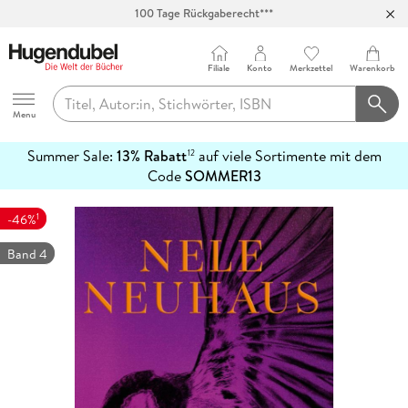
100 Tage Rückgaberecht***
Abholung in über 100 Filialen
Filiale
Konto
Merkzettel
Warenkorb
Hugendubel
Menu
Summer Sale:
13% Rabatt
auf viele Sortimente mit dem
12
mehr
Code
SOMMER13
erfahren
1
-46%
Band 4