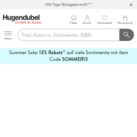
100 Tage Rückgaberecht***
Abholung in über 100 Filialen
Filiale
Konto
Merkzettel
Warenkorb
Hugendubel
Menu
Summer Sale:
13% Rabatt
auf viele Sortimente mit dem
12
mehr
Code
SOMMER13
erfahren