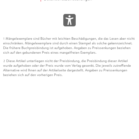
Mängelexemplare sind Bücher mit leichten Beschädigungen, die das Lesen aber nicht
1
einschränken. Mängelexemplare sind durch einen Stempel als solche gekennzeichnet.
Die frühere Buchpreisbindung ist aufgehoben. Angaben zu Preissenkungen beziehen
sich auf den gebundenen Preis eines mangelfreien Exemplars.
Diese Artikel unterliegen nicht der Preisbindung, die Preisbindung dieser Artikel
2
wurde aufgehoben oder der Preis wurde vom Verlag gesenkt. Die jeweils zutreffende
Alternative wird Ihnen auf der Artikelseite dargestellt. Angaben zu Preissenkungen
beziehen sich auf den vorherigen Preis.
Durch Öffnen der Leseprobe willigen Sie ein, dass Daten an den Anbieter der
3
Leseprobe übermittelt werden.
Der gebundene Preis dieses Artikels wird nach Ablauf des auf der Artikelseite
4
dargestellten Datums vom Verlag angehoben.
Der Preisvergleich bezieht sich auf die unverbindliche Preisempfehlung (UVP) des
5
Herstellers.
Der gebundene Preis dieses Artikels wurde vom Verlag gesenkt. Angaben zu
6
Preissenkungen beziehen sich auf den vorherigen Preis.
Die Preisbindung dieses Artikels wurde aufgehoben. Angaben zu Preissenkungen
7