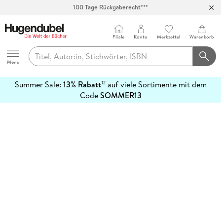
100 Tage Rückgaberecht***
Abholung in über 100 Filialen
Filiale
Konto
Merkzettel
Warenkorb
Hugendubel
Menu
Summer Sale:
13% Rabatt
auf viele Sortimente mit dem
12
mehr
Code
SOMMER13
erfahren