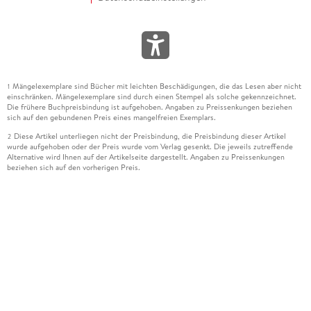
Mängelexemplare sind Bücher mit leichten Beschädigungen, die das Lesen aber nicht
1
einschränken. Mängelexemplare sind durch einen Stempel als solche gekennzeichnet.
Die frühere Buchpreisbindung ist aufgehoben. Angaben zu Preissenkungen beziehen
sich auf den gebundenen Preis eines mangelfreien Exemplars.
Diese Artikel unterliegen nicht der Preisbindung, die Preisbindung dieser Artikel
2
wurde aufgehoben oder der Preis wurde vom Verlag gesenkt. Die jeweils zutreffende
Alternative wird Ihnen auf der Artikelseite dargestellt. Angaben zu Preissenkungen
beziehen sich auf den vorherigen Preis.
Durch Öffnen der Leseprobe willigen Sie ein, dass Daten an den Anbieter der
3
Leseprobe übermittelt werden.
Der gebundene Preis dieses Artikels wird nach Ablauf des auf der Artikelseite
4
dargestellten Datums vom Verlag angehoben.
Der Preisvergleich bezieht sich auf die unverbindliche Preisempfehlung (UVP) des
5
Herstellers.
Der gebundene Preis dieses Artikels wurde vom Verlag gesenkt. Angaben zu
6
Preissenkungen beziehen sich auf den vorherigen Preis.
Die Preisbindung dieses Artikels wurde aufgehoben. Angaben zu Preissenkungen
7