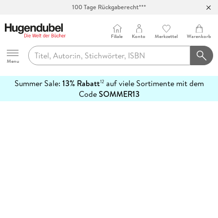
100 Tage Rückgaberecht***
Abholung in über 100 Filialen
Filiale
Konto
Merkzettel
Warenkorb
Hugendubel
Menu
Summer Sale:
13% Rabatt
auf viele Sortimente mit dem
12
mehr
Code
SOMMER13
erfahren