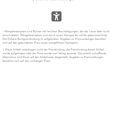
Mängelexemplare sind Bücher mit leichten Beschädigungen, die das Lesen aber nicht
1
einschränken. Mängelexemplare sind durch einen Stempel als solche gekennzeichnet.
Die frühere Buchpreisbindung ist aufgehoben. Angaben zu Preissenkungen beziehen
sich auf den gebundenen Preis eines mangelfreien Exemplars.
Diese Artikel unterliegen nicht der Preisbindung, die Preisbindung dieser Artikel
2
wurde aufgehoben oder der Preis wurde vom Verlag gesenkt. Die jeweils zutreffende
Alternative wird Ihnen auf der Artikelseite dargestellt. Angaben zu Preissenkungen
beziehen sich auf den vorherigen Preis.
Durch Öffnen der Leseprobe willigen Sie ein, dass Daten an den Anbieter der
3
Leseprobe übermittelt werden.
Der gebundene Preis dieses Artikels wird nach Ablauf des auf der Artikelseite
4
dargestellten Datums vom Verlag angehoben.
Der Preisvergleich bezieht sich auf die unverbindliche Preisempfehlung (UVP) des
5
Herstellers.
Der gebundene Preis dieses Artikels wurde vom Verlag gesenkt. Angaben zu
6
Preissenkungen beziehen sich auf den vorherigen Preis.
Die Preisbindung dieses Artikels wurde aufgehoben. Angaben zu Preissenkungen
7