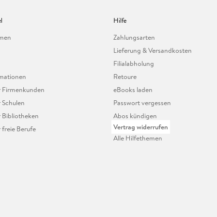
l
Hilfe
hmen
Zahlungsarten
Lieferung & Versandkosten
Filialabholung
mationen
Retoure
ür Firmenkunden
eBooks laden
r Schulen
Passwort vergessen
r Bibliotheken
Abos kündigen
Vertrag widerrufen
r freie Berufe
Alle Hilfethemen