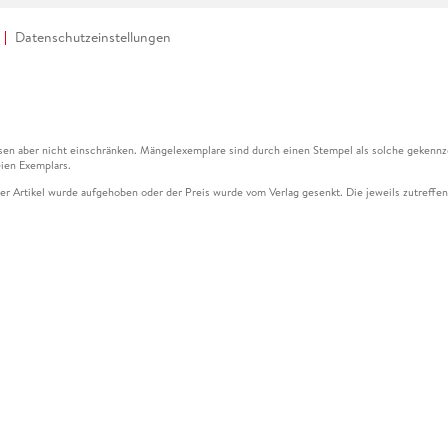
Datenschutzeinstellungen
en aber nicht einschränken. Mängelexemplare sind durch einen Stempel als solche gekennz
ien Exemplars.
ser Artikel wurde aufgehoben oder der Preis wurde vom Verlag gesenkt. Die jeweils zutreffend
ter der Leseprobe übermittelt werden.
kelseite dargestellten Datums vom Verlag angehoben.
g (UVP) des Herstellers.
n zu Preissenkungen beziehen sich auf den vorherigen Preis.
senkungen beziehen sich auf den letzten gebundenen Preis.
kelseite dargestellten Datums vom Verlag angehoben.
n den Gutschein ausschließlich online einlösen unter www.hugendubel.de. Keine Bestellung z
und eBooks) sowie für preisgebundene Kalender, tolino shine (4016621130466), tolino selec
cht möglich. Ein Weiterverkauf und der Handel des Gutscheincodes sind nicht gestattet.