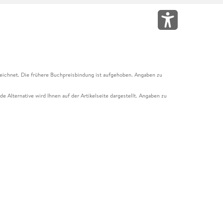
eichnet. Die frühere Buchpreisbindung ist aufgehoben. Angaben zu
e Alternative wird Ihnen auf der Artikelseite dargestellt. Angaben zu
ur Abholung mit Zahlung in der Filiale möglich. Der Gutschein ist nicht
t und das Hugendubel Hörbuch Abo. Der Gutschein ist nicht mit anderen