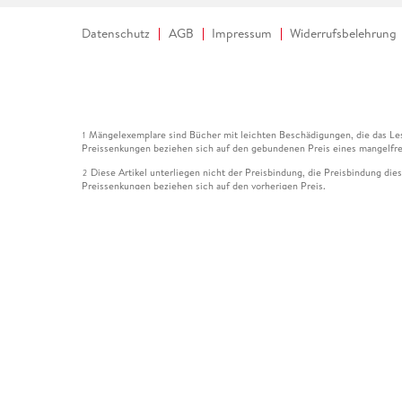
Datenschutz
AGB
Impressum
Widerrufsbelehrung
Mängelexemplare sind Bücher mit leichten Beschädigungen, die das Les
1
Preissenkungen beziehen sich auf den gebundenen Preis eines mangelfre
Diese Artikel unterliegen nicht der Preisbindung, die Preisbindung die
2
Preissenkungen beziehen sich auf den vorherigen Preis.
Durch Öffnen der Leseprobe willigen Sie ein, dass Daten an den Anbie
3
Der gebundene Preis dieses Artikels wird nach Ablauf des auf der Arti
4
Der Preisvergleich bezieht sich auf die unverbindliche Preisempfehlun
5
Der gebundene Preis dieses Artikels wurde vom Verlag gesenkt. Angabe
6
Die Preisbindung dieses Artikels wurde aufgehoben. Angaben zu Preis
7
Der gebundene Preis dieses Artikels wird nach Ablauf des auf der Arti
8
Ihr Gutschein SOMMER13 gilt bis einschließlich 10.08.2026. Sie könne
12
gültig für gesetzlich preisgebundene Artikel (deutschsprachige Bücher 
Gutscheinen und Geschenkkarten kombinierbar. Eine Barauszahlung ist ni