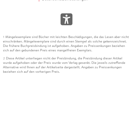
Mängelexemplare sind Bücher mit leichten Beschädigungen, die das Lesen aber nicht
1
einschränken. Mängelexemplare sind durch einen Stempel als solche gekennzeichnet.
Die frühere Buchpreisbindung ist aufgehoben. Angaben zu Preissenkungen beziehen
sich auf den gebundenen Preis eines mangelfreien Exemplars.
Diese Artikel unterliegen nicht der Preisbindung, die Preisbindung dieser Artikel
2
wurde aufgehoben oder der Preis wurde vom Verlag gesenkt. Die jeweils zutreffende
Alternative wird Ihnen auf der Artikelseite dargestellt. Angaben zu Preissenkungen
beziehen sich auf den vorherigen Preis.
Durch Öffnen der Leseprobe willigen Sie ein, dass Daten an den Anbieter der
3
Leseprobe übermittelt werden.
Der gebundene Preis dieses Artikels wird nach Ablauf des auf der Artikelseite
4
dargestellten Datums vom Verlag angehoben.
Der Preisvergleich bezieht sich auf die unverbindliche Preisempfehlung (UVP) des
5
Herstellers.
Der gebundene Preis dieses Artikels wurde vom Verlag gesenkt. Angaben zu
6
Preissenkungen beziehen sich auf den vorherigen Preis.
Die Preisbindung dieses Artikels wurde aufgehoben. Angaben zu Preissenkungen
7