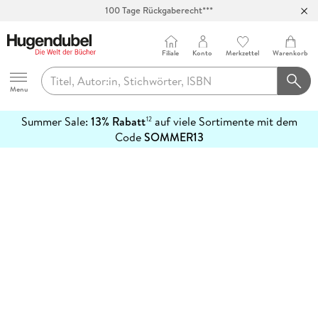
100 Tage Rückgaberecht***
Abholung in über 100 Filialen
Filiale
Konto
Merkzettel
Warenkorb
Hugendubel
Menu
Summer Sale:
13% Rabatt
auf viele Sortimente mit dem
12
mehr
Code
SOMMER13
erfahren