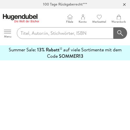
100 Tage Rückgaberecht***
Abholung in über 100 Filialen
Filiale
Konto
Merkzettel
Warenkorb
Hugendubel
Menu
Summer Sale:
13% Rabatt
auf viele Sortimente mit dem
12
mehr
Code
SOMMER13
erfahren