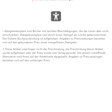
Mängelexemplare sind Bücher mit leichten Beschädigungen, die das Lesen aber nicht
1
einschränken. Mängelexemplare sind durch einen Stempel als solche gekennzeichnet.
Die frühere Buchpreisbindung ist aufgehoben. Angaben zu Preissenkungen beziehen
sich auf den gebundenen Preis eines mangelfreien Exemplars.
Diese Artikel unterliegen nicht der Preisbindung, die Preisbindung dieser Artikel
2
wurde aufgehoben oder der Preis wurde vom Verlag gesenkt. Die jeweils zutreffende
Alternative wird Ihnen auf der Artikelseite dargestellt. Angaben zu Preissenkungen
beziehen sich auf den vorherigen Preis.
Durch Öffnen der Leseprobe willigen Sie ein, dass Daten an den Anbieter der
3
Leseprobe übermittelt werden.
Der gebundene Preis dieses Artikels wird nach Ablauf des auf der Artikelseite
4
dargestellten Datums vom Verlag angehoben.
Der Preisvergleich bezieht sich auf die unverbindliche Preisempfehlung (UVP) des
5
Herstellers.
Der gebundene Preis dieses Artikels wurde vom Verlag gesenkt. Angaben zu
6
Preissenkungen beziehen sich auf den vorherigen Preis.
Die Preisbindung dieses Artikels wurde aufgehoben. Angaben zu Preissenkungen
7