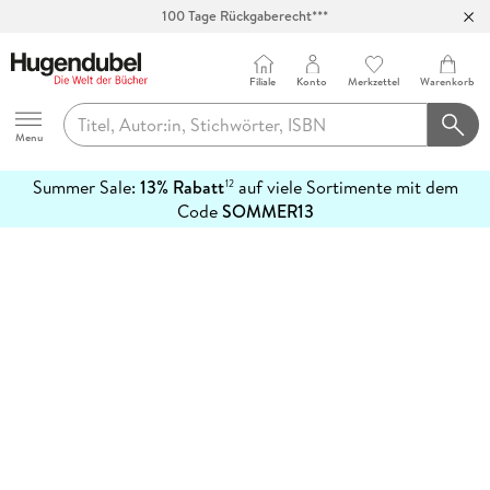
100 Tage Rückgaberecht***
Abholung in über 100 Filialen
Filiale
Konto
Merkzettel
Warenkorb
Hugendubel
Menu
Summer Sale:
13% Rabatt
auf viele Sortimente mit dem
12
mehr
Code
SOMMER13
erfahren