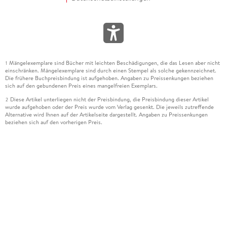
Mängelexemplare sind Bücher mit leichten Beschädigungen, die das Lesen aber nicht
1
einschränken. Mängelexemplare sind durch einen Stempel als solche gekennzeichnet.
Die frühere Buchpreisbindung ist aufgehoben. Angaben zu Preissenkungen beziehen
sich auf den gebundenen Preis eines mangelfreien Exemplars.
Diese Artikel unterliegen nicht der Preisbindung, die Preisbindung dieser Artikel
2
wurde aufgehoben oder der Preis wurde vom Verlag gesenkt. Die jeweils zutreffende
Alternative wird Ihnen auf der Artikelseite dargestellt. Angaben zu Preissenkungen
beziehen sich auf den vorherigen Preis.
Durch Öffnen der Leseprobe willigen Sie ein, dass Daten an den Anbieter der
3
Leseprobe übermittelt werden.
Der gebundene Preis dieses Artikels wird nach Ablauf des auf der Artikelseite
4
dargestellten Datums vom Verlag angehoben.
Der Preisvergleich bezieht sich auf die unverbindliche Preisempfehlung (UVP) des
5
Herstellers.
Der gebundene Preis dieses Artikels wurde vom Verlag gesenkt. Angaben zu
6
Preissenkungen beziehen sich auf den vorherigen Preis.
Die Preisbindung dieses Artikels wurde aufgehoben. Angaben zu Preissenkungen
7