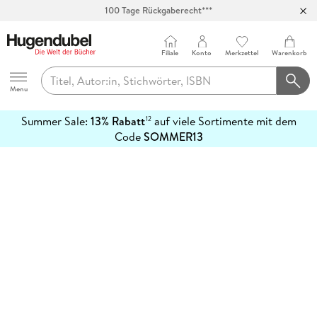
100 Tage Rückgaberecht***
Abholung in über 100 Filialen
Filiale
Konto
Merkzettel
Warenkorb
Hugendubel
Menu
Summer Sale:
13% Rabatt
auf viele Sortimente mit dem
12
mehr
Code
SOMMER13
erfahren