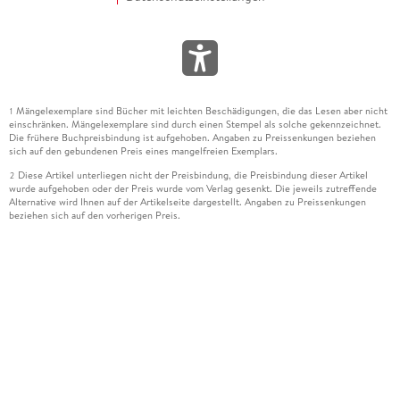
Mängelexemplare sind Bücher mit leichten Beschädigungen, die das Lesen aber nicht
1
einschränken. Mängelexemplare sind durch einen Stempel als solche gekennzeichnet.
Die frühere Buchpreisbindung ist aufgehoben. Angaben zu Preissenkungen beziehen
sich auf den gebundenen Preis eines mangelfreien Exemplars.
Diese Artikel unterliegen nicht der Preisbindung, die Preisbindung dieser Artikel
2
wurde aufgehoben oder der Preis wurde vom Verlag gesenkt. Die jeweils zutreffende
Alternative wird Ihnen auf der Artikelseite dargestellt. Angaben zu Preissenkungen
beziehen sich auf den vorherigen Preis.
Durch Öffnen der Leseprobe willigen Sie ein, dass Daten an den Anbieter der
3
Leseprobe übermittelt werden.
Der gebundene Preis dieses Artikels wird nach Ablauf des auf der Artikelseite
4
dargestellten Datums vom Verlag angehoben.
Der Preisvergleich bezieht sich auf die unverbindliche Preisempfehlung (UVP) des
5
Herstellers.
Der gebundene Preis dieses Artikels wurde vom Verlag gesenkt. Angaben zu
6
Preissenkungen beziehen sich auf den vorherigen Preis.
Die Preisbindung dieses Artikels wurde aufgehoben. Angaben zu Preissenkungen
7