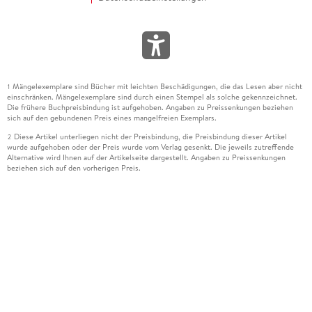
Mängelexemplare sind Bücher mit leichten Beschädigungen, die das Lesen aber nicht
1
einschränken. Mängelexemplare sind durch einen Stempel als solche gekennzeichnet.
Die frühere Buchpreisbindung ist aufgehoben. Angaben zu Preissenkungen beziehen
sich auf den gebundenen Preis eines mangelfreien Exemplars.
Diese Artikel unterliegen nicht der Preisbindung, die Preisbindung dieser Artikel
2
wurde aufgehoben oder der Preis wurde vom Verlag gesenkt. Die jeweils zutreffende
Alternative wird Ihnen auf der Artikelseite dargestellt. Angaben zu Preissenkungen
beziehen sich auf den vorherigen Preis.
Durch Öffnen der Leseprobe willigen Sie ein, dass Daten an den Anbieter der
3
Leseprobe übermittelt werden.
Der gebundene Preis dieses Artikels wird nach Ablauf des auf der Artikelseite
4
dargestellten Datums vom Verlag angehoben.
Der Preisvergleich bezieht sich auf die unverbindliche Preisempfehlung (UVP) des
5
Herstellers.
Der gebundene Preis dieses Artikels wurde vom Verlag gesenkt. Angaben zu
6
Preissenkungen beziehen sich auf den vorherigen Preis.
Die Preisbindung dieses Artikels wurde aufgehoben. Angaben zu Preissenkungen
7