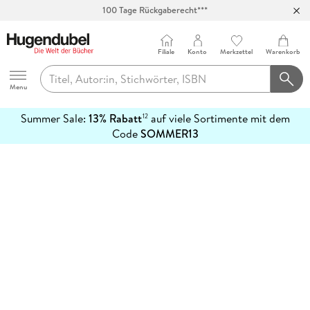
100 Tage Rückgaberecht***
Abholung in über 100 Filialen
Filiale
Konto
Merkzettel
Warenkorb
Hugendubel
Menu
Summer Sale:
13% Rabatt
auf viele Sortimente mit dem
12
mehr
Code
SOMMER13
erfahren