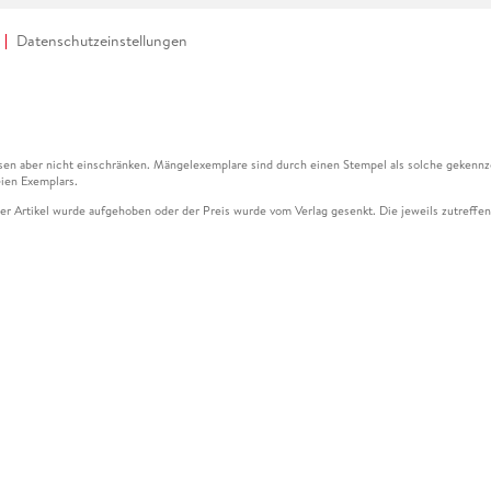
Datenschutzeinstellungen
en aber nicht einschränken. Mängelexemplare sind durch einen Stempel als solche gekennz
ien Exemplars.
ser Artikel wurde aufgehoben oder der Preis wurde vom Verlag gesenkt. Die jeweils zutreffend
ter der Leseprobe übermittelt werden.
kelseite dargestellten Datums vom Verlag angehoben.
g (UVP) des Herstellers.
n zu Preissenkungen beziehen sich auf den vorherigen Preis.
senkungen beziehen sich auf den letzten gebundenen Preis.
kelseite dargestellten Datums vom Verlag angehoben.
n den Gutschein ausschließlich online einlösen unter www.hugendubel.de. Keine Bestellung z
und eBooks) sowie für preisgebundene Kalender, tolino shine (4016621130466), tolino selec
cht möglich. Ein Weiterverkauf und der Handel des Gutscheincodes sind nicht gestattet.