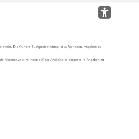
eichnet. Die frühere Buchpreisbindung ist aufgehoben. Angaben zu
e Alternative wird Ihnen auf der Artikelseite dargestellt. Angaben zu
ur Abholung mit Zahlung in der Filiale möglich. Der Gutschein ist nicht
t und das Hugendubel Hörbuch Abo. Der Gutschein ist nicht mit anderen