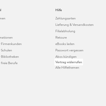
l
Hilfe
hmen
Zahlungsarten
Lieferung & Versandkosten
Filialabholung
mationen
Retoure
ür Firmenkunden
eBooks laden
r Schulen
Passwort vergessen
r Bibliotheken
Abos kündigen
Vertrag widerrufen
r freie Berufe
Alle Hilfethemen