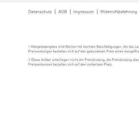
Datenschutz
AGB
Impressum
Widerrufsbelehrung
Mängelexemplare sind Bücher mit leichten Beschädigungen, die das Les
1
Preissenkungen beziehen sich auf den gebundenen Preis eines mangelfre
Diese Artikel unterliegen nicht der Preisbindung, die Preisbindung die
2
Preissenkungen beziehen sich auf den vorherigen Preis.
Durch Öffnen der Leseprobe willigen Sie ein, dass Daten an den Anbie
3
Der gebundene Preis dieses Artikels wird nach Ablauf des auf der Arti
4
Der Preisvergleich bezieht sich auf die unverbindliche Preisempfehlun
5
Der gebundene Preis dieses Artikels wurde vom Verlag gesenkt. Angabe
6
Die Preisbindung dieses Artikels wurde aufgehoben. Angaben zu Preis
7
Der gebundene Preis dieses Artikels wird nach Ablauf des auf der Arti
8
Ihr Gutschein SOMMER13 gilt bis einschließlich 10.08.2026. Sie könne
12
gültig für gesetzlich preisgebundene Artikel (deutschsprachige Bücher 
Gutscheinen und Geschenkkarten kombinierbar. Eine Barauszahlung ist ni