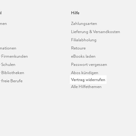
l
Hilfe
hmen
Zahlungsarten
Lieferung & Versandkosten
Filialabholung
mationen
Retoure
ür Firmenkunden
eBooks laden
r Schulen
Passwort vergessen
r Bibliotheken
Abos kündigen
Vertrag widerrufen
r freie Berufe
Alle Hilfethemen