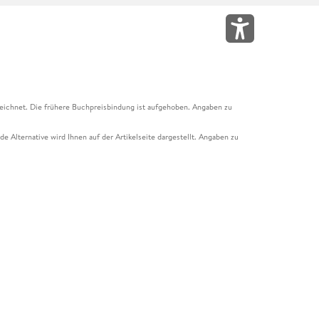
eichnet. Die frühere Buchpreisbindung ist aufgehoben. Angaben zu
e Alternative wird Ihnen auf der Artikelseite dargestellt. Angaben zu
ur Abholung mit Zahlung in der Filiale möglich. Der Gutschein ist nicht
t und das Hugendubel Hörbuch Abo. Der Gutschein ist nicht mit anderen