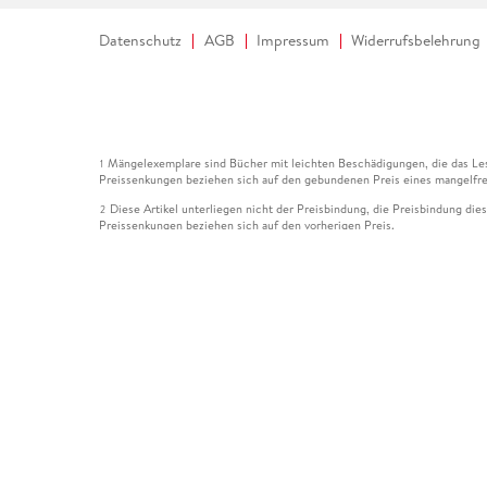
Datenschutz
AGB
Impressum
Widerrufsbelehrung
Mängelexemplare sind Bücher mit leichten Beschädigungen, die das Les
1
Preissenkungen beziehen sich auf den gebundenen Preis eines mangelfre
Diese Artikel unterliegen nicht der Preisbindung, die Preisbindung die
2
Preissenkungen beziehen sich auf den vorherigen Preis.
Durch Öffnen der Leseprobe willigen Sie ein, dass Daten an den Anbie
3
Der gebundene Preis dieses Artikels wird nach Ablauf des auf der Arti
4
Der Preisvergleich bezieht sich auf die unverbindliche Preisempfehlun
5
Der gebundene Preis dieses Artikels wurde vom Verlag gesenkt. Angabe
6
Die Preisbindung dieses Artikels wurde aufgehoben. Angaben zu Preis
7
Der gebundene Preis dieses Artikels wird nach Ablauf des auf der Arti
8
Ihr Gutschein SOMMER13 gilt bis einschließlich 10.08.2026. Sie könne
12
gültig für gesetzlich preisgebundene Artikel (deutschsprachige Bücher 
Gutscheinen und Geschenkkarten kombinierbar. Eine Barauszahlung ist ni