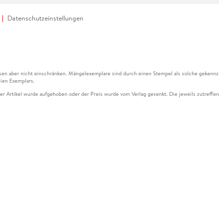
Datenschutzeinstellungen
en aber nicht einschränken. Mängelexemplare sind durch einen Stempel als solche gekennz
ien Exemplars.
ser Artikel wurde aufgehoben oder der Preis wurde vom Verlag gesenkt. Die jeweils zutreffend
ter der Leseprobe übermittelt werden.
kelseite dargestellten Datums vom Verlag angehoben.
g (UVP) des Herstellers.
n zu Preissenkungen beziehen sich auf den vorherigen Preis.
senkungen beziehen sich auf den letzten gebundenen Preis.
kelseite dargestellten Datums vom Verlag angehoben.
n den Gutschein ausschließlich online einlösen unter www.hugendubel.de. Keine Bestellung z
und eBooks) sowie für preisgebundene Kalender, tolino shine (4016621130466), tolino selec
cht möglich. Ein Weiterverkauf und der Handel des Gutscheincodes sind nicht gestattet.