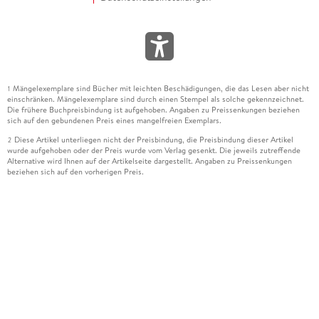
Mängelexemplare sind Bücher mit leichten Beschädigungen, die das Lesen aber nicht
1
einschränken. Mängelexemplare sind durch einen Stempel als solche gekennzeichnet.
Die frühere Buchpreisbindung ist aufgehoben. Angaben zu Preissenkungen beziehen
sich auf den gebundenen Preis eines mangelfreien Exemplars.
Diese Artikel unterliegen nicht der Preisbindung, die Preisbindung dieser Artikel
2
wurde aufgehoben oder der Preis wurde vom Verlag gesenkt. Die jeweils zutreffende
Alternative wird Ihnen auf der Artikelseite dargestellt. Angaben zu Preissenkungen
beziehen sich auf den vorherigen Preis.
Durch Öffnen der Leseprobe willigen Sie ein, dass Daten an den Anbieter der
3
Leseprobe übermittelt werden.
Der gebundene Preis dieses Artikels wird nach Ablauf des auf der Artikelseite
4
dargestellten Datums vom Verlag angehoben.
Der Preisvergleich bezieht sich auf die unverbindliche Preisempfehlung (UVP) des
5
Herstellers.
Der gebundene Preis dieses Artikels wurde vom Verlag gesenkt. Angaben zu
6
Preissenkungen beziehen sich auf den vorherigen Preis.
Die Preisbindung dieses Artikels wurde aufgehoben. Angaben zu Preissenkungen
7