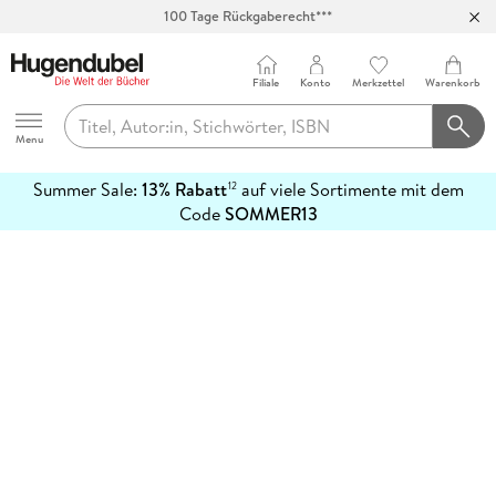
100 Tage Rückgaberecht***
Abholung in über 100 Filialen
Filiale
Konto
Merkzettel
Warenkorb
Hugendubel
Menu
Summer Sale:
13% Rabatt
auf viele Sortimente mit dem
12
mehr
Code
SOMMER13
erfahren