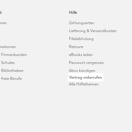
l
Hilfe
hmen
Zahlungsarten
Lieferung & Versandkosten
Filialabholung
mationen
Retoure
ür Firmenkunden
eBooks laden
r Schulen
Passwort vergessen
r Bibliotheken
Abos kündigen
Vertrag widerrufen
r freie Berufe
Alle Hilfethemen