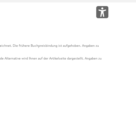
eichnet. Die frühere Buchpreisbindung ist aufgehoben. Angaben zu
e Alternative wird Ihnen auf der Artikelseite dargestellt. Angaben zu
ur Abholung mit Zahlung in der Filiale möglich. Der Gutschein ist nicht
t und das Hugendubel Hörbuch Abo. Der Gutschein ist nicht mit anderen