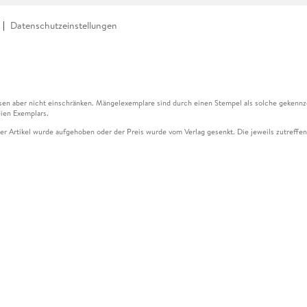
Datenschutzeinstellungen
en aber nicht einschränken. Mängelexemplare sind durch einen Stempel als solche gekennz
ien Exemplars.
ser Artikel wurde aufgehoben oder der Preis wurde vom Verlag gesenkt. Die jeweils zutreffend
ter der Leseprobe übermittelt werden.
kelseite dargestellten Datums vom Verlag angehoben.
g (UVP) des Herstellers.
n zu Preissenkungen beziehen sich auf den vorherigen Preis.
senkungen beziehen sich auf den letzten gebundenen Preis.
kelseite dargestellten Datums vom Verlag angehoben.
n den Gutschein ausschließlich online einlösen unter www.hugendubel.de. Keine Bestellung z
und eBooks) sowie für preisgebundene Kalender, tolino shine (4016621130466), tolino selec
cht möglich. Ein Weiterverkauf und der Handel des Gutscheincodes sind nicht gestattet.