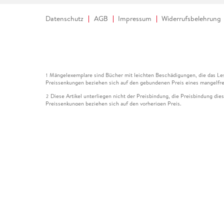
Datenschutz
AGB
Impressum
Widerrufsbelehrung
Mängelexemplare sind Bücher mit leichten Beschädigungen, die das Les
1
Preissenkungen beziehen sich auf den gebundenen Preis eines mangelfre
Diese Artikel unterliegen nicht der Preisbindung, die Preisbindung die
2
Preissenkungen beziehen sich auf den vorherigen Preis.
Durch Öffnen der Leseprobe willigen Sie ein, dass Daten an den Anbie
3
Der gebundene Preis dieses Artikels wird nach Ablauf des auf der Arti
4
Der Preisvergleich bezieht sich auf die unverbindliche Preisempfehlun
5
Der gebundene Preis dieses Artikels wurde vom Verlag gesenkt. Angabe
6
Die Preisbindung dieses Artikels wurde aufgehoben. Angaben zu Preis
7
Der gebundene Preis dieses Artikels wird nach Ablauf des auf der Arti
8
Ihr Gutschein SOMMER13 gilt bis einschließlich 10.08.2026. Sie könne
12
gültig für gesetzlich preisgebundene Artikel (deutschsprachige Bücher 
Gutscheinen und Geschenkkarten kombinierbar. Eine Barauszahlung ist ni